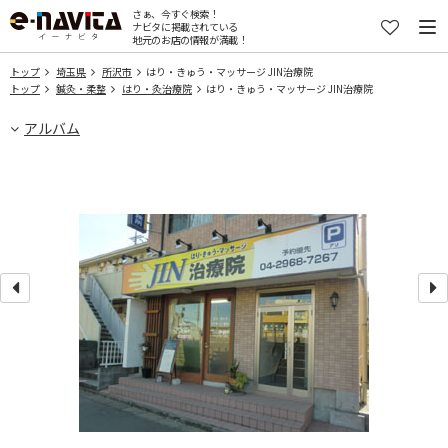
さぁ、今すぐ検索！
ナビタに掲載されている
地元のお店の情報が満載！
トップ
埼玉県
所沢市
はり・きゅう・マッサージ JIN治療院
トップ
鍼灸・柔整
はり・灸治療院
はり・きゅう・マッサージ JIN治療院
アルバム