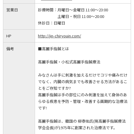
営業日
診療時間：
月曜日～金曜日 11:00～23:00
土曜日・祝日 11:00～20:00
休診日：
日曜日
HP
http://jin-chiryouin.com/
備考
■高麗手指鍼とは
高麗手指鍼・小松式高麗手指鍼療法
みなさんは手に刺激を加えるだけでコリや痛みだけ
でなく、内臓の病気までも改善させる方法があるこ
とをご存知ですか?
高麗手指鍼は手の部位にのみ刺激を加えて身体のあ
らゆる疾患を予防・管理・改善する画期的な治療法
です!
高麗手指鍼は、韓国の 柳泰佑氏(現高麗手指鍼療法
学会会長)が1975年に創案された治療法です。