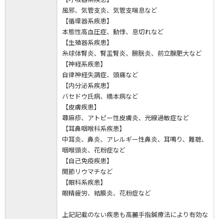
風邪、気管支炎、気管支喘息など
【循環器系疾患】
本態性高血圧症、動悸、息切れなど
【生殖器系疾患】
糸球体腎炎、腎盂腎炎、膀胱炎、前立腺肥大など
【神経系疾患】
自律神経失調症、頭痛など
【内分泌系疾患】
バセドウ氏病、橋本病など
【皮膚疾患】
蕁麻疹、アトピー性皮膚炎、光線過敏症など
【耳鼻咽喉科系疾患】
中耳炎、鼻炎、アレルギー性鼻炎、耳鳴り、難聴、
咽喉頭炎、花粉症など
【自己免疫疾患】
関節リウマチなど
【眼科系疾患】
眼精疲労、結膜炎、花粉症など
上記記載のない疾患も高麗手指鍼療法により有効な