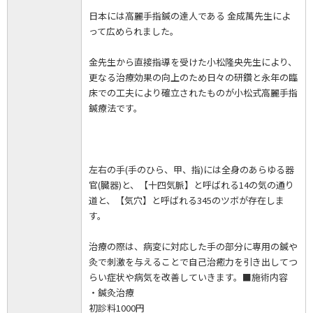
日本には高麗手指鍼の達人である 金成萬先生によ
って広められました。
金先生から直接指導を受けた小松隆央先生により、
更なる治療効果の向上のため日々の研鑽と永年の臨
床での工夫により確立されたものが小松式高麗手指
鍼療法です。
左右の手(手のひら、甲、指)には全身のあらゆる器
官(臓器)と、【十四気脈】と呼ばれる14の気の通り
道と、【気穴】と呼ばれる345のツボが存在しま
す。
治療の際は、病変に対応した手の部分に専用の鍼や
灸で刺激を与えることで自己治癒力を引き出してつ
らい症状や病気を改善していきます。■施術内容
・鍼灸治療
初診料1000円