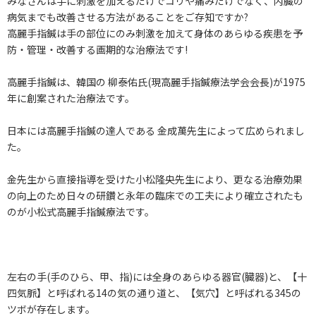
みなさんは手に刺激を加えるだけでコリや痛みだけでなく、内臓の
病気までも改善させる方法があることをご存知ですか?
高麗手指鍼は手の部位にのみ刺激を加えて身体のあらゆる疾患を予
防・管理・改善する画期的な治療法です!
高麗手指鍼は、韓国の 柳泰佑氏(現高麗手指鍼療法学会会長)が1975
年に創案された治療法です。
日本には高麗手指鍼の達人である 金成萬先生によって広められまし
た。
金先生から直接指導を受けた小松隆央先生により、更なる治療効果
の向上のため日々の研鑽と永年の臨床での工夫により確立されたも
のが小松式高麗手指鍼療法です。
左右の手(手のひら、甲、指)には全身のあらゆる器官(臓器)と、【十
四気脈】と呼ばれる14の気の通り道と、【気穴】と呼ばれる345の
ツボが存在します。