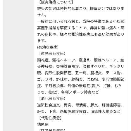
【鍼灸治療について】
鍼灸の効果は慢性的な肩こり、腰痛だけではありま
せん。
一般的に用いられる鍼と、当院の特徴である小松式
高麗手指鍼を駆使することで、非常に強い痛み・痺
れの症状や、様々な難治性疾患にも高い効果があり
ます。
(有効な疾患)
【運動器系疾患】
頸椎症、頸椎ヘルニア、寝違え、腰椎ヘルニア、坐
骨神経痛、脊柱管狭窄症、腰椎すべり症、ギックリ
腰、変形性股関節症、五十肩、腱板炎、テニス肘、
ゴルフ肘、野球肘、腱鞘炎、ばね指、変形性膝関節
症、半月板損傷、外傷の後遺症(骨折、打撲、むち
うち、捻挫)、各種スポーツ障害など
【消化器系疾患】
逆流性食道炎、胃炎、胃潰瘍、膵炎、肝機能障害、
肝炎、下痢、過敏性腸症候群、潰瘍性大腸炎など
【代謝性疾患】
糖尿病
【呼吸器系疾患】