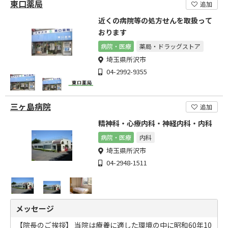
東口薬局
追加
近くの病院等の処方せんを取扱って
おります
病院・医療
薬局・ドラッグストア
埼玉県所沢市
04-2992-9355
三ヶ島病院
追加
精神科・心療内科・神経内科・内科
病院・医療
内科
埼玉県所沢市
04-2948-1511
メッセージ
【院長のご挨拶】 当院は療養に適した環境の中に昭和60年10