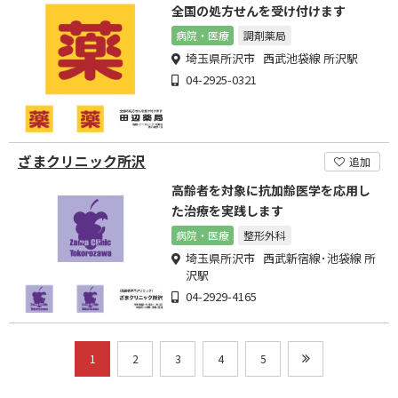
全国の処方せんを受け付けます
病院・医療
調剤薬局
埼玉県所沢市 西武池袋線 所沢駅
04-2925-0321
ざまクリニック所沢
追加
高齢者を対象に抗加齢医学を応用し
た治療を実践します
病院・医療
整形外科
埼玉県所沢市 西武新宿線･池袋線 所
沢駅
04-2929-4165
1
2
3
4
5