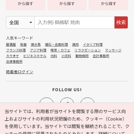
から探す
から探す
から探す
検索
人気キーワード
居酒屋
和食
焼き鳥
懐石・会席料理
焼肉
イタリア料理
フランス料理
アジア料理
喫茶・カフェ
リラクゼーション
マッサージ
カラオケ
ビジネスホテル
内科
小児科
動物病院
会計事務所
法律事務所
掲載者ログイン
FOLLOW US!
当サイトでは、利用者が当サイトを閲覧する際のサービス向
上およびサイトの利用状況把握のため、クッキー（Cookie）
を使用しています。当サイトでは閲覧を継続されることで、ク
e-NAVITA（イーナビタ）とは？
お気に入り
ヘルプ
ッキーの使用に同意されたものとみなします。詳細について