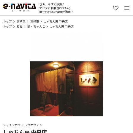
さぁ、今すぐ検索！
ナビタに掲載されている
地元のお店の情報が満載！
トップ
宮崎県
宮崎市
しゃちん房 中央店
トップ
和食
鍋・ちゃんこ
しゃちん房 中央店
シャチンボウ チュウオウテン
しゃちん房 中央店