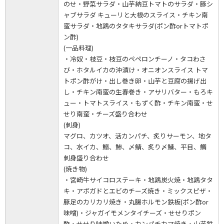
のせ・野菜サラダ・山芋納豆トマトのサラダ・豚シ
ャブサラダ キューリと大根のスライス・チキン南
蛮サラダ・地鶏のタタキサラダ(ポン酢orトマトポ
ン酢)
(一品料理)
・冷奴・枝豆・枝豆のペペロンチーノ・タコわさ
び・ホタルイカの沖漬け・オニオンスライス トマ
トポン酢がけ・出し巻き卵・山芋と豆腐の揚げ出
し・チキン南蛮の生春巻き・アサリバター・もろキ
ュー・トマトスライス・もずく酢・チキン南蛮・せ
せり南蛮・チーズ盛り合わせ
(刺身)
マグロ、カツオ、活カンパチ、炙りサーモン、地タ
コ、水イカ、鰯、鯵、〆鯖、炙り〆鯖、平目、鯛
刺身盛り合わせ
(焼き物)
・宮崎牛サイコロステーキ・地鶏炭火焼・地鶏タタ
キ・アボガドとエビのチーズ焼き・ミックスピザ・
豚足のカリカリ焼き・丸腸ホルモン鉄板(ポン酢or
味噌)・ジャガイモメンタイチーズ・せせりポン
酢・せせり味噌いため・カンパチカマ焼き・山芋鉄