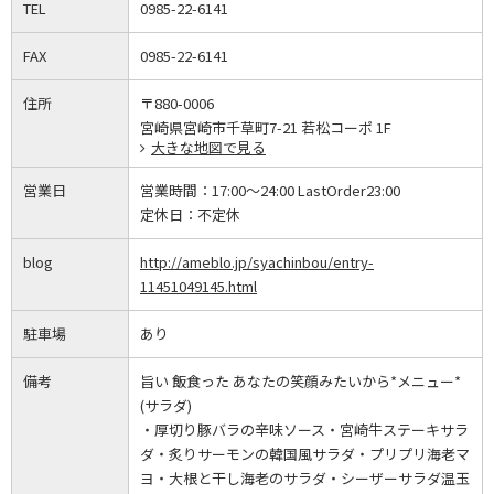
TEL
0985-22-6141
FAX
0985-22-6141
住所
〒880-0006
宮崎県宮崎市千草町7-21 若松コーポ 1F
大きな地図で見る
営業日
営業時間：
17:00～24:00 LastOrder23:00
定休日：
不定休
blog
http://ameblo.jp/syachinbou/entry-
11451049145.html
駐車場
あり
備考
旨い 飯食った あなたの笑顔みたいから*メニュー*
(サラダ)
・厚切り豚バラの辛味ソース・宮崎牛ステーキサラ
ダ・炙りサーモンの韓国風サラダ・プリプリ海老マ
ヨ・大根と干し海老のサラダ・シーザーサラダ温玉