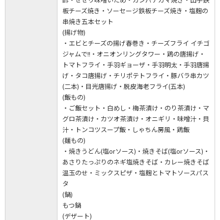
板チーズ焼き・ソーセージ鉄板チーズ焼き・塩麹の
串焼き五本セット
(揚げ物)
・エビとチーズの揚げ春巻き・チーズフライ イチゴ
ジャムで!!・オニオンリングタワー・鶏の唐揚げ・
トマトフライ・手羽ギョーザ・手羽明太・手羽唐揚
げ・タコ唐揚げ・チリポテトフライ・豚バラ串カツ
(二本)・目光唐揚げ・脱皮海老フライ(五本)
(飯もの)
・ご飯セット・白めし・梅茶漬け・のり茶漬け・マ
グロ茶漬け・カツオ茶漬け・オニギリ・味噌汁・貝
汁・トンコツスープ飯・しゃちん房風・鶏飯
(麺もの)
・焼きうどん(塩orソース)・焼きそば(塩orソース)・
あさりたっぷりのネギ塩焼きそば・カレー焼きそば
温玉のせ・ミックスピザ・塩麹とトマトソースパス
タ
(鍋)
もつ鍋
(デザート)