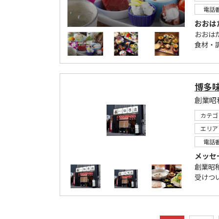
電話
おおは
おおは
食材・
博多
カテゴ
エリア
電話
メッセ
創業昭
受けつ