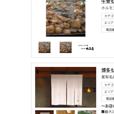
牛骨も
ホルモ
カテゴ
エリア
電話
博多も
カテゴ
エリア
電話
～お店
■最大