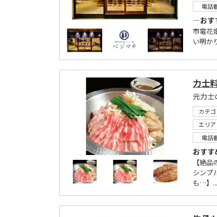
電話
―おす
市電花
い明かり
力士料
元力士
カテゴ
エリア
電話
おすす
【絶品
シンプ
も…】..