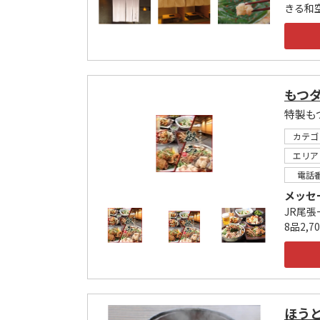
きる和
もつダ
特製も
カテゴ
エリア
電話
メッセ
JR尾
8品2,
ほう