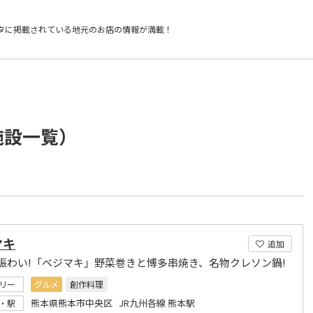
タに掲載されている
地元のお店の情報が満載！
施設一覧）
マキ
追加
賑わい!「ベジマキ」野菜巻きと博多串焼き、名物クレソン鍋!
リー
グルメ
創作料理
熊本県熊本市中央区 JR九州各線 熊本駅
・駅