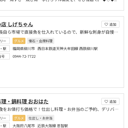
店 しげちゃん
追加
毎朝板長自ら市場で直接魚を仕入れているので、新鮮な刺身が自慢です。
リー
グルメ
懐石・会席料理
福岡県柳川市 西日本鉄道天神大牟田線 西鉄柳川駅
・駅
0944-72-7722
番号
料理・鍋料理 おおはた
追加
本格和食をお値打ち価格で！仕出し料理・お弁当のご予約、デリバリー可能!
リー
グルメ
仕出し・お弁当
大阪府八尾市 近鉄大阪線 恩智駅
・駅