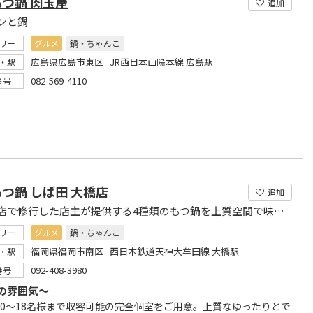
つ鍋 肉玉屋
追加
ンと鍋
リー
グルメ
鍋・ちゃんこ
広島県広島市東区 JR西日本山陽本線 広島駅
・駅
082-569-4110
番号
つ鍋 しば田 大橋店
追加
某有名店で修行した店主が提供する4種類のもつ鍋を上質空間で味わう。
リー
グルメ
鍋・ちゃんこ
福岡県福岡市南区 西日本鉄道天神大牟田線 大橋駅
・駅
092-408-3980
番号
の雰囲気～
10～18名様まで収容可能の完全個室をご用意。上質なゆったりとで