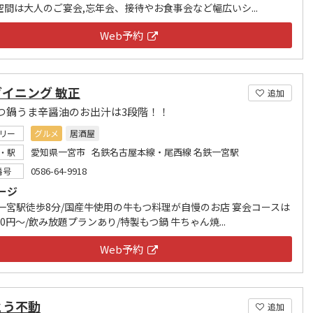
空間は大人のご宴会,忘年会、接待やお食事会など幅広いシ...
Web予約
イニング 敏正
追加
つ鍋うま辛醤油のお出汁は3段階！！
リー
グルメ
居酒屋
愛知県一宮市 名鉄名古屋本線・尾西線 名鉄一宮駅
・駅
0586-64-9918
番号
ージ
張一宮駅徒歩8分/国産牛使用の牛もつ料理が自慢のお店 宴会コースは
700円～/飲み放題プランあり/特製もつ鍋 牛ちゃん焼...
Web予約
とう不動
追加