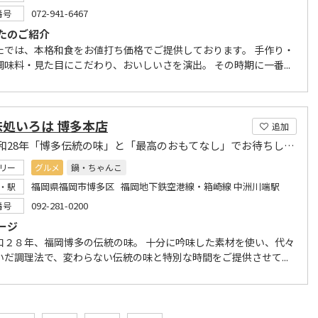
072-941-6467
番号
たのご紹介
たでは、本格和食をお値打ち価格でご提供しております。 手作り・
調味料・見た目にこだわり、おいしいさを演出。 その時期に一番...
味処いろは 博多本店
追加
創業昭和28年「博多伝統の味」と「最高のおもてなし」でお待ちしております
リー
グルメ
鍋・ちゃんこ
福岡県福岡市博多区 福岡地下鉄空港線・箱崎線 中洲川端駅
・駅
092-281-0200
番号
ージ
和２８年、福岡博多の伝統の味。 十分に吟味した素材を使い、代々
いだ調理法で、変わらない伝統の味と特別な時間をご提供させて...