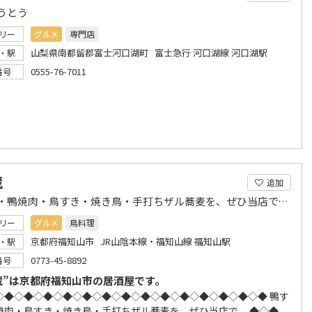
うとう
リー
グルメ
専門店
山梨県南都留郡富士河口湖町 富士急行 河口湖線 河口湖駅
・駅
0555-76-7011
番号
蔵
追加
鴨すき・鴨焼肉・鳥すき・焼き鳥・手打ちザル蕎麦を、ぜひ当店で。H28.8より別館OPEN
リー
グルメ
鳥料理
京都府福知山市 JR山陰本線・福知山線 福知山駅
・駅
0773-45-8892
番号
蔵”は京都府福知山市の居酒屋です。
◇◆◇◆◇◆◇◆◇◆◇◆◇◆◇◆◇◆◇◆◇◆◇◆◇◆◇◆ 鴨す
焼肉・鳥すき・焼き鳥・手打ちザル蕎麦を、ぜひ当店で。 ◆◇◆...