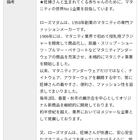
備考
★妊婦さんと生まれてくる赤ちゃんのために、マタ
ニティの世界No.1企業を目指しています。
ローズマダムは、1958年創業のマタニティの専門フ
ァッションメーカーです。
1966年には、マタニティ業界で初めて授乳用ブラジ
ャーを開発して商品化し、肌着・スリップ・ショー
ツ・ブルマー・ペチコートなどマタニティアンダー
ウェアの商品を充実させ、本格的にマタニティ事業
を開始しました。
以来、マタニティアンダーウェアだけではなく、ナ
イトウェア、アウターウェアを展開する中で、常に
妊婦さんの着やすさ、便利さ、ファッション性を追
求してまいりました。
毎年2回、春夏・秋冬の展示会を中心としてオリジ
ナル新商品を継続的に開発しております。
約半世紀を越え、業界においてはメジャーな企業と
して発展しております。
又、ローズマダムは、妊婦さんが快適に、安心安全
なマタニティライフを送っていただけるように、地