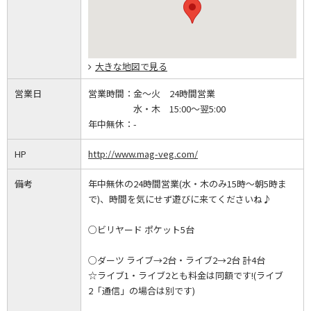
大きな地図で見る
営業日
営業時間：
金～火 24時間営業
水・木 15:00～翌5:00
年中無休：
-
HP
http://www.mag-veg.com/
備考
年中無休の24時間営業(水・木のみ15時～朝5時ま
で)、時間を気にせず遊びに来てくださいね♪
○ビリヤード ポケット5台
○ダーツ ライブ→2台・ライブ2→2台 計4台
☆ライブ1・ライブ2とも料金は同額です!(ライブ
2「通信」の場合は別です)