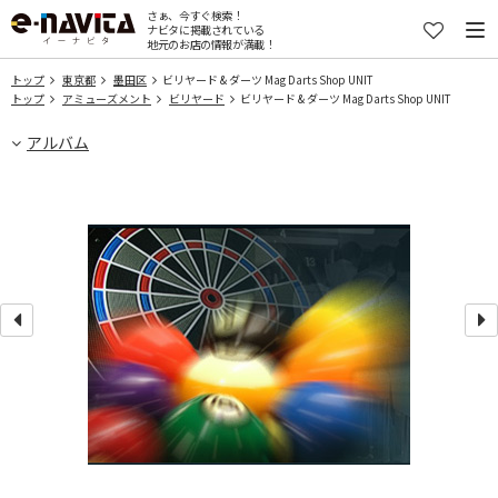
さぁ、今すぐ検索！
ナビタに掲載されている
地元のお店の情報が満載！
トップ
東京都
墨田区
ビリヤード & ダーツ Mag Darts Shop UNIT
トップ
アミューズメント
ビリヤード
ビリヤード & ダーツ Mag Darts Shop UNIT
アルバム