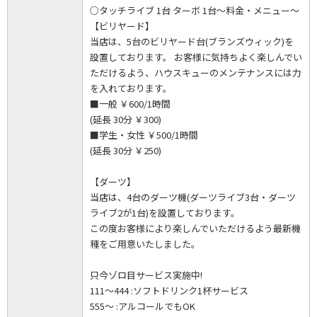
○タッチライブ 1台 ターボ 1台～料金・メニュー～
【ビリヤード】
当店は、5台のビリヤード台(ブランズウィック)を
設置しております。 お客様に気持ちよく楽しんでい
ただけるよう、ハウスキューのメンテナンスには力
を入れております。
■一般 ￥600/1時間
(延長 30分 ￥300)
■学生・女性 ￥500/1時間
(延長 30分 ￥250)
【ダーツ】
当店は、4台のダーツ機(ダーツライブ3台・ダーツ
ライブ2が1台)を設置しております。
この度お客様により楽しんでいただけるよう最新機
種をご用意いたしました。
只今ゾロ目サービス実施中!
111～444 :ソフトドリンク1杯サービス
555～ :アルコールでもOK