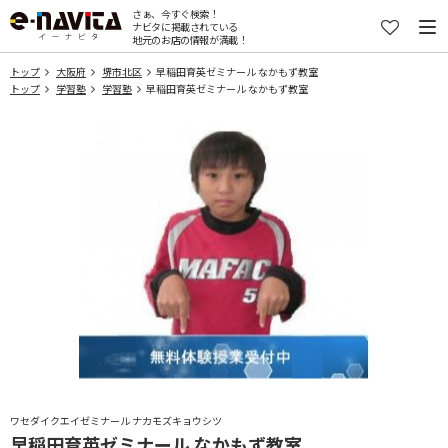
さぁ、今すぐ検索！
ナビタに掲載されている
地元のお店の情報が満載！
トップ
大阪府
堺市北区
早稲田育英ゼミナール なかもず教室
トップ
学習塾
学習塾
早稲田育英ゼミナール なかもず教室
ワセダイクエイゼミナール ナカモズキョウシツ
早稲田育英ゼミナール なかもず教室