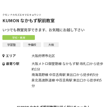
クモン ナカモズエキマエキョウシツ
KUMON なかもず駅前教室
いつでも教室見学できます、お気軽にお越し下さい
学校・教育
学習塾
予備校
大検
エリア
大阪府堺市北区
最寄り駅
大阪メトロ御堂筋線 なかもず駅 改札口から徒歩
約1分
南海高野線 中百舌鳥駅 東出口から徒歩約5分
泉北高速鉄道線 中百舌鳥駅 東出口から徒歩約5
分