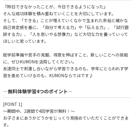
『昨日できなかったことが、今日できるようになった』
そんな成功体験を積み重ねていくことを大切にしています。
そして、「できる」ことが増えていくなかで生まれた余裕と確かな
自己肯定感を基に、「自分で考える力」や「伝える力」、「試行錯
誤する力」、「人を思いやる想像力」など大切な力を養っていって
ほしいと思っています。
就学前準備や苦手の克服、得意を伸ばすこと、新しいことへの挑戦
に、ぜひKUMONを活用してください。
友達同士で刺激し合いながら学習できるのも、学年にとらわれず学
習を進めていけるのも、KUMONならではです♪
―無料体験学習4つのポイント―
[POINT 1]
～期間中、2週間で4回学習が無料！～
お子さまにあうかどうかをじっくり見極めていただくことができま
す。