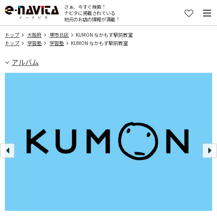
さぁ、今すぐ検索！
ナビタに掲載されている
地元のお店の情報が満載！
トップ
大阪府
堺市北区
KUMON なかもず駅前教室
トップ
学習塾
学習塾
KUMON なかもず駅前教室
アルバム