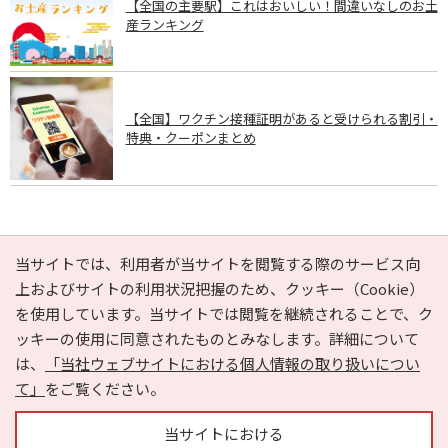
【全国の主要駅】これはおいしい！間違いなしのお土
産ランキング
【全国】ワクチン接種証明があると受けられる割引・
特典・クーポンまとめ
PAGE TOP
当サイトでは、利用者が当サイトを閲覧する際のサービス向
上およびサイトの利用状況把握のため、クッキー（Cookie）
を使用しています。当サイトでは閲覧を継続されることで、ク
e-NAVITA（イーナビタ）とは？
お気に入り
ヘルプ
ッキーの使用に同意されたものとみなします。詳細について
利用規約
個人情報の取り扱いについて
運営会社
は、
「当社ウェブサイトにおける個人情報の取り扱いについ
サイトマップ
広告掲載に関するお問い合わせ
て」
をご覧ください。
サイトの内容に関するお問い合わせ
当サイトにおける