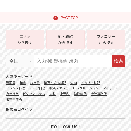
PAGE TOP
エリア
駅・路線
カテゴリー
から探す
から探す
から探す
検索
人気キーワード
居酒屋
和食
焼き鳥
懐石・会席料理
焼肉
イタリア料理
フランス料理
アジア料理
喫茶・カフェ
リラクゼーション
マッサージ
カラオケ
ビジネスホテル
内科
小児科
動物病院
会計事務所
法律事務所
掲載者ログイン
FOLLOW US!