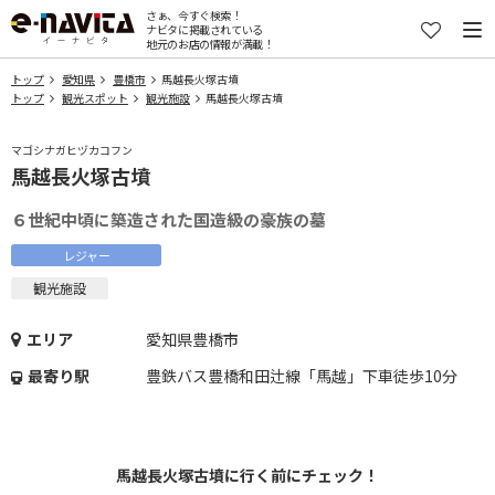
さぁ、今すぐ検索！
ナビタに掲載されている
地元のお店の情報が満載！
トップ
愛知県
豊橋市
馬越長火塚古墳
トップ
観光スポット
観光施設
馬越長火塚古墳
マゴシナガヒヅカコフン
馬越長火塚古墳
６世紀中頃に築造された国造級の豪族の墓
レジャー
観光施設
エリア
愛知県豊橋市
最寄り駅
豊鉄バス豊橋和田辻線「馬越」下車徒歩10分
馬越長火塚古墳に行く前にチェック！