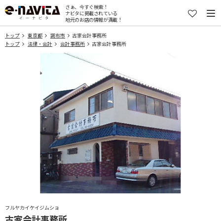
さぁ、今すぐ検索！
ナビタに掲載されている
地元のお店の情報が満載！
トップ
東京都
調布市
古家会計事務所
トップ
法律・会計
会計事務所
古家会計事務所
フルヤカイケイジムショ
古家会計事務所