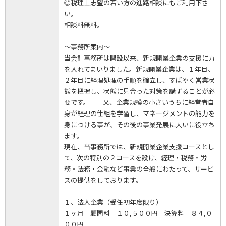
◎税理士志望の若い方の進路相談にもご利用下さ
い。
相談料無料。
～事務所案内～
当会計事務所は開設以来、新規開業企業の支援に力
を入れてまいりました。新規開業企業は、１年目、
２年目に経理処理の手順を確立し、すばやく営業状
態を把握し、状態に見合った対策を講ずることが必
要です。 又、企業規模の小さいうちに経営者自
身が経理の仕組を学習し、マネージメントの能力を
身につける事が、その後の事業発展に大いに役立ち
ます。
現在、当事務所では、新規開業企業支援コースとし
て、次の特別の２コースを設け、経理・税務・労
務・法務・金融など事業の全般にわたって、サービ
スの提供をしております。
１、法人企業（受任初年度限り）
１ヶ月 顧問料 １０,５００円 決算料 ８４,０
００円