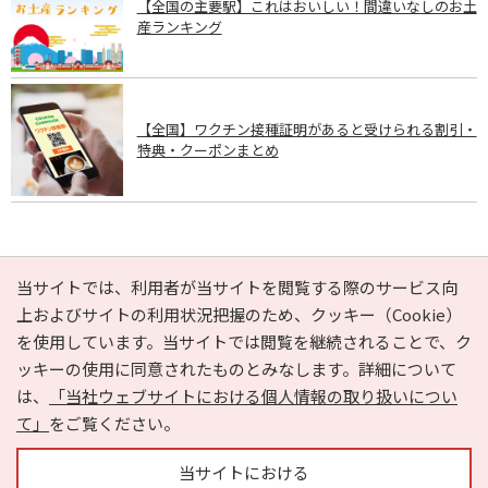
【全国の主要駅】これはおいしい！間違いなしのお土
産ランキング
【全国】ワクチン接種証明があると受けられる割引・
特典・クーポンまとめ
PAGE TOP
当サイトでは、利用者が当サイトを閲覧する際のサービス向
上およびサイトの利用状況把握のため、クッキー（Cookie）
を使用しています。当サイトでは閲覧を継続されることで、ク
e-NAVITA（イーナビタ）とは？
お気に入り
ヘルプ
ッキーの使用に同意されたものとみなします。詳細について
利用規約
個人情報の取り扱いについて
運営会社
は、
「当社ウェブサイトにおける個人情報の取り扱いについ
サイトマップ
広告掲載に関するお問い合わせ
て」
をご覧ください。
サイトの内容に関するお問い合わせ
当サイトにおける