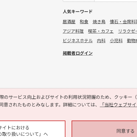
人気キーワード
居酒屋
和食
焼き鳥
懐石・会席料
アジア料理
喫茶・カフェ
リラクゼ
ビジネスホテル
内科
小児科
動物
掲載者ログイン
際のサービス向上およびサイトの利用状況把握のため、クッキー（C
同意されたものとみなします。詳細については、
「当社ウェブサイ
Copyright © HYOJITO.Co.,Ltd. All Rights Reserved.
サイトにおける
同意する
の取り扱いについて」へ