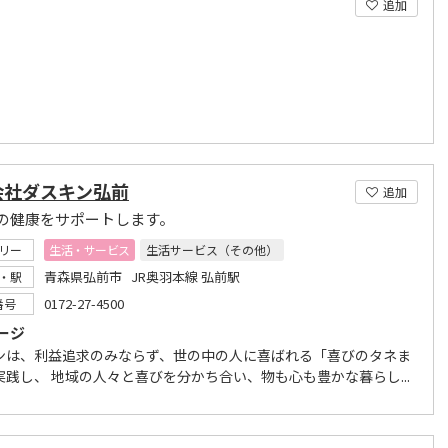
追加
会社ダスキン弘前
追加
の健康をサポートします。
リー
生活・サービス
生活サービス（その他）
青森県弘前市 JR奥羽本線 弘前駅
・駅
0172-27-4500
番号
ージ
ンは、利益追求のみならず、世の中の人に喜ばれる「喜びのタネま
実践し、 地域の人々と喜びを分かち合い、物も心も豊かな暮らし...