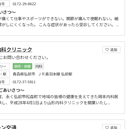
0172-29-6622
番号
いさつ～
が痛くて仕事やスポーツができない。関節が痛んで夜眠れない。細
業がしにくくなった。 こんな症状があったら受診してください。 ...
内科クリニック
追加
にお問い合わせください。
リー
病院・医療
内科
青森県弘前市 ＪＲ奥羽本線 弘前駅
・駅
0172-37-5811
番号
ごあいさつ～
、永く弘前市松森町で地域の皆様の健康を支えてきた岡本内科医
し、平成28年4月1日より山形内科クリニックを開業いたし...
ーン交通
追加