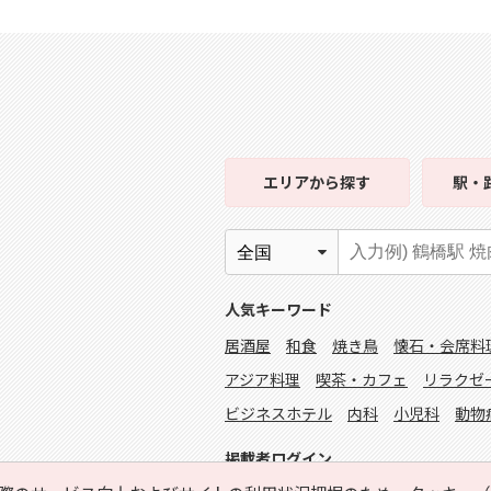
エリア
から探す
駅・
人気キーワード
居酒屋
和食
焼き鳥
懐石・会席料
アジア料理
喫茶・カフェ
リラクゼ
ビジネスホテル
内科
小児科
動物
掲載者ログイン