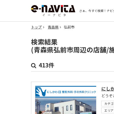
さぁ、今すぐ検索！
ナビ
トップ
青森県
弘前市
検索結果
(青森県弘前市周辺の店舗/
413件
にし
どうぞ
カテゴ
エリア