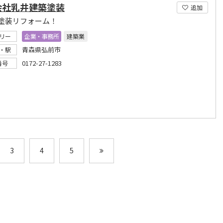
会社乳井建築塗装
追加
塗装リフォーム！
リー
企業・事務所
建築業
青森県弘前市
・駅
0172-27-1283
番号
3
4
5