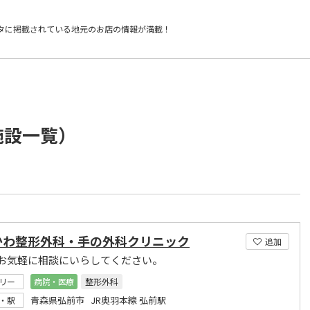
タに掲載されている
地元のお店の情報が満載！
施設一覧）
かわ整形外科・手の外科クリニック
追加
お気軽に相談にいらしてください。
リー
病院・医療
整形外科
青森県弘前市 JR奥羽本線 弘前駅
・駅