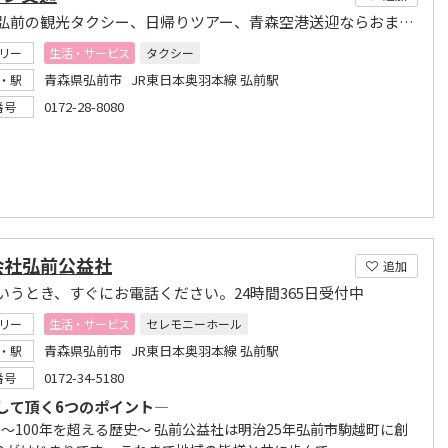
青森県弘前の観光タクシー、日帰りツアー、青森空港送迎ならおまかせください
リー
生活・サービス
タクシー
青森県弘前市 JR東日本奥羽本線 弘前駅
・駅
0172-28-8080
番号
会社弘前公益社
追加
いうとき、すぐにお電話ください。24時間365日受付中
リー
生活・サービス
セレモニーホール
青森県弘前市 JR東日本奥羽本線 弘前駅
・駅
0172-34-5180
番号
して頂く6つのポイント―
t.1 ～100年を超える歴史～ 弘前公益社は明治25年弘前市駒越町に創