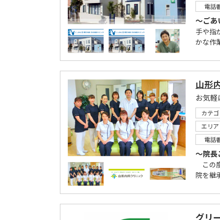
電話
～ごあ
手や指
かな作
山形
お気軽
カテゴ
エリア
電話
～院長
この度
院を継承
グリ