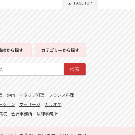
PAGE TOP
路線
から探す
カテゴリー
から探す
検索
理
焼肉
イタリア料理
フランス料理
ーション
マッサージ
カラオケ
病院
会計事務所
法律事務所