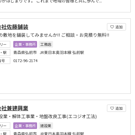
のがはじまりです。 これまで地域の皆様と共に歩んで...
会社佐藤舗装
追加
の敷地を舗装してみませんか!! ご相談・お見積り無料!!
リー
企業・事務所
工務店
青森県弘前市 JR東日本奥羽本線 弘前駅
・駅
0172-96-2174
番号
会社兼建興業
追加
設業・解体工事業・地盤改良工事(エコジオ工法)
リー
企業・事務所
建設業
青森県弘前市 JR東日本奥羽本線 弘前駅
・駅