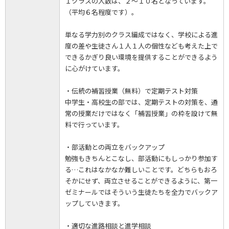
１クラスの人数は、２～１０名となっています。
（平均６名程度です）。
単なる学力別のクラス編成ではなく、学校による進
度の差や生徒さん１人１人の個性なども考えた上で
できるかぎり良い環境を提供することができるよう
に心がけています。
・伝統の補習授業（無料）で定期テスト対策
中学生・高校生の部では、定期テストの対策を、通
常の授業だけではなく「補習授業」の枠を設けて無
料で行っています。
・部活動との両立をバックアップ
勉強もきちんとこなし、部活動にもしっかり参加す
る…これはなかなか難しいことです。どちらもおろ
そかにせず、両立させることができるように、第一
ゼミナールではそういう生徒たちを全力でバックア
ップしていきます。
・適切な進路相談と進学相談