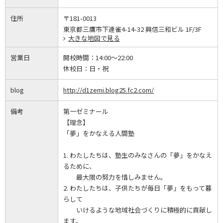
住所
〒181-0013
東京都三鷹市下連雀4-14-32 興信三和ビル 1F/3F
大きな地図で見る
営業日
開校時間：
14:00～22:00
休校日：
日・祝
blog
http://d1zemi.blog25.fc2.com/
備考
第一ゼミナール
【理念】
「夢」をかなえる人間塾
1. わたしたちは、塾生のみなさんの「夢」をかなえ
るために、
最大限の努力を惜しみません。
2. わたしたちは、子供たちが毎日「夢」をもって暮
らして
いけるような地域社会づくりに積極的に貢献し
ます。