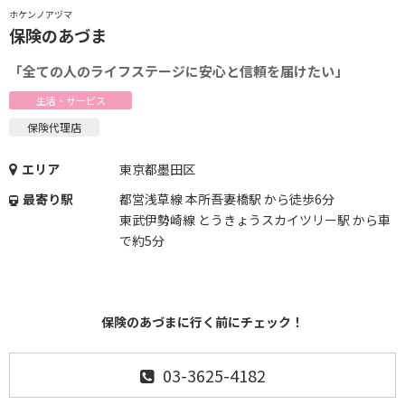
ホケンノアヅマ
保険のあづま
「全ての人のライフステージに安心と信頼を届けたい」
生活・サービス
保険代理店
エリア
東京都墨田区
最寄り駅
都営浅草線 本所吾妻橋駅 から徒歩6分
東武伊勢崎線 とうきょうスカイツリー駅 から車
で約5分
保険のあづまに行く前にチェック！
03-3625-4182