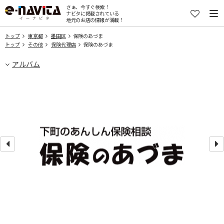
さぁ、今すぐ検索！
ナビタに掲載されている
地元のお店の情報が満載！
トップ
東京都
墨田区
保険のあづま
トップ
その他
保険代理店
保険のあづま
アルバム