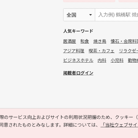
人気キーワード
居酒屋
和食
焼き鳥
懐石・会席料
アジア料理
喫茶・カフェ
リラクゼ
ビジネスホテル
内科
小児科
動物
掲載者ログイン
際のサービス向上およびサイトの利用状況把握のため、クッキー（C
同意されたものとみなします。詳細については、
「当社ウェブサイ
Copyright © HYOJITO.Co.,Ltd. All Rights Reserved.