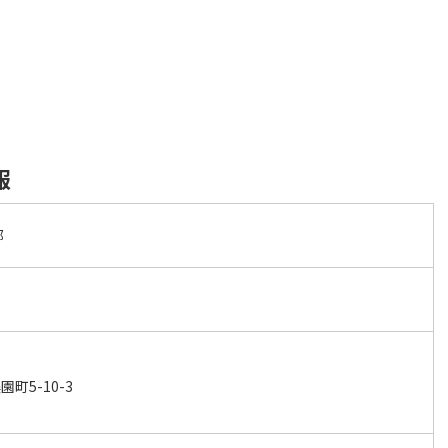
報
部
町5-10-3