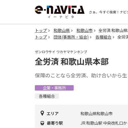
さぁ、今すぐ検索！
ナビ
トップ
和歌山県
和歌山市
全労済 和歌山
トップ
団体(事務所・協会)
各種組合
全労
ゼンロウサイ ワカヤマケンホンブ
全労済 和歌山県本部
保障のことなら全労済、助け合いから生
企業・事務所
各種組合
エリア
和歌山県和歌山市
最寄り駅
JR 和歌山駅 中央改札口か