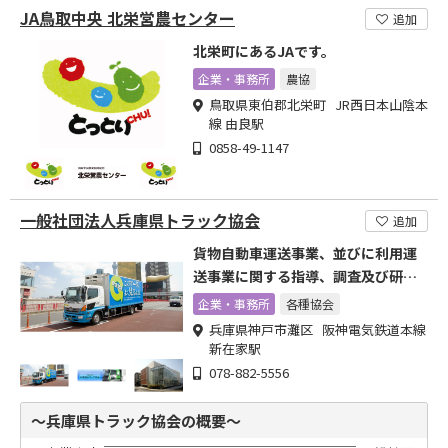
JA鳥取中央 北栄営農センター
追加
北栄町にあるJAです。
企業・事務所
農協
鳥取県東伯郡北栄町 JR西日本山陰本
線 由良駅
0858-49-1147
一般社団法人兵庫県トラック協会
追加
貨物自動車運送事業、並びに利用運
送事業に関する指導、調査及び研究
などを行なっております。
企業・事務所
各種協会
兵庫県神戸市灘区 阪神電気鉄道本線
新在家駅
078-882-5556
～兵庫県トラック協会の概要～