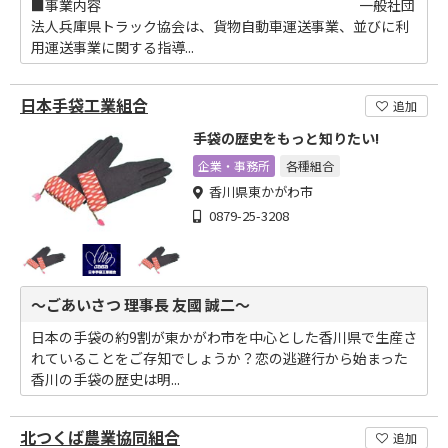
■事業内容 ￣￣￣￣￣￣￣￣￣￣￣￣￣￣￣￣￣￣ 一般社団
法人兵庫県トラック協会は、貨物自動車運送事業、並びに利
用運送事業に関する指導...
日本手袋工業組合
追加
手袋の歴史をもっと知りたい!
企業・事務所
各種組合
香川県東かがわ市
0879-25-3208
～ごあいさつ 理事長 友國 誠二～
日本の手袋の約9割が東かがわ市を中心とした香川県で生産さ
れていることをご存知でしょうか？恋の逃避行から始まった
香川の手袋の歴史は明...
北つくば農業協同組合
追加