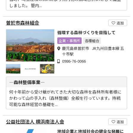
しました。 管内...
曽於市森林組合
追加
循環する森林づくりを目指して
企業・事務所
各種組合
鹿児島県曽於市 JR九州日豊本線 五
十市駅
0986-76-0066
―森林整備事業―
何十年前から受け継がれてきた大切な森林を森林所有者様に
かわって山の手入れ（森林整備）全般を行っています。持続
可能な森林経営の基礎を...
公益社団法人 横浜南法人会
追加
地域企業と地域社会の健全な発展に