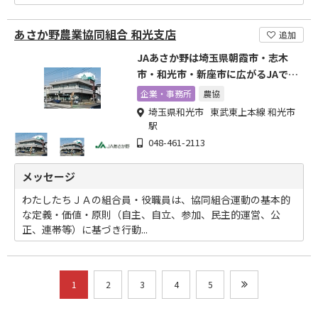
あさか野農業協同組合 和光支店
追加
JAあさか野は埼玉県朝霞市・志木
市・和光市・新座市に広がるJAで
す。
企業・事務所
農協
埼玉県和光市 東武東上本線 和光市
駅
048-461-2113
メッセージ
わたしたちＪＡの組合員・役職員は、協同組合運動の基本的
な定義・価値・原則（自主、自立、参加、民主的運営、公
正、連帯等）に基づき行動...
1
2
3
4
5