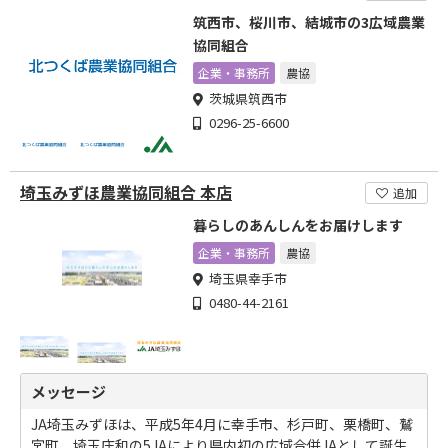
筑西市、桜川市、結城市の3広域農業
協同組合
企業・事務所
農協
茨城県筑西市
0296-25-6600
埼玉みずほ農業協同組合 本店
追加
暮らしのあんしんをお届けします
企業・事務所
農協
埼玉県幸手市
0480-44-2161
メッセージ
JA埼玉みずほは、平成5年4月に幸手市、杉戸町、栗橋町、鷲
宮町、埼玉庄和の5JAにより県内初の広域合併JAとして誕生