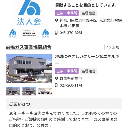
貢献することを目的としています。
企業・事務所
各種協会
神奈川県横浜市磯子区 京浜急行電鉄
本線 杉田駅
045-370-8261
前橋ガス事業協同組合
追加
地球にやさしいクリーンなエネルギ
ー
企業・事務所
各種組合
群馬県前橋市
027-260-1141
ごあいさつ
30年一歩一歩確実に歩んで参りました。これも多くの方々の
ご指導・ご鞭撻の賜ものと感謝しております。 ガス事業法の
目的のとおり、公共の...