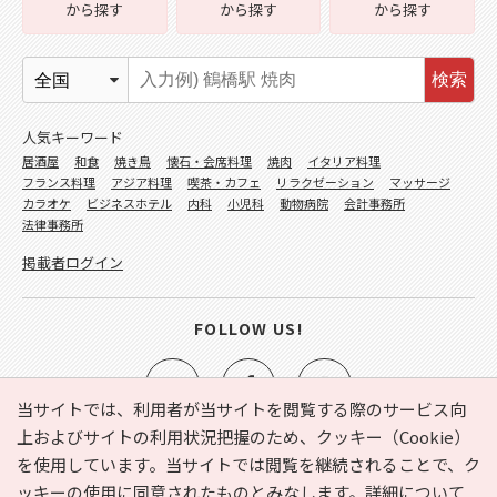
から探す
から探す
から探す
検索
人気キーワード
居酒屋
和食
焼き鳥
懐石・会席料理
焼肉
イタリア料理
フランス料理
アジア料理
喫茶・カフェ
リラクゼーション
マッサージ
カラオケ
ビジネスホテル
内科
小児科
動物病院
会計事務所
法律事務所
掲載者ログイン
FOLLOW US!
当サイトでは、利用者が当サイトを閲覧する際のサービス向
上およびサイトの利用状況把握のため、クッキー（Cookie）
を使用しています。当サイトでは閲覧を継続されることで、ク
e-NAVITA（イーナビタ）とは？
お気に入り
ヘルプ
ッキーの使用に同意されたものとみなします。詳細について