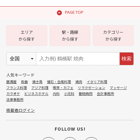
PAGE TOP
エリア
駅・路線
カテゴリー
から探す
から探す
から探す
検索
人気キーワード
居酒屋
和食
焼き鳥
懐石・会席料理
焼肉
イタリア料理
フランス料理
アジア料理
喫茶・カフェ
リラクゼーション
マッサージ
カラオケ
ビジネスホテル
内科
小児科
動物病院
会計事務所
法律事務所
掲載者ログイン
FOLLOW US!