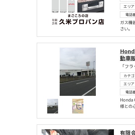
エリア
電話
ガス機
さい。
Hon
動車
「フラ
カテゴ
エリア
電話
Hond
様との
有限