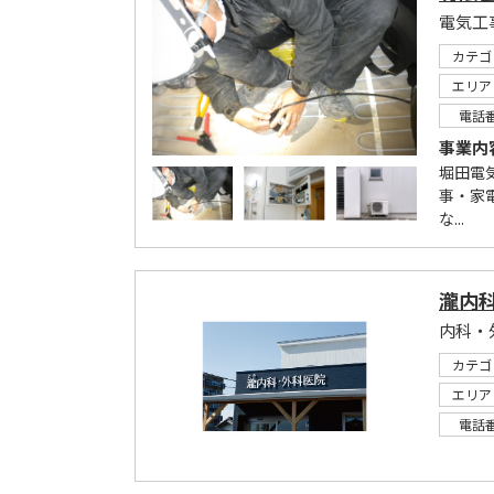
電気工
カテゴ
エリア
電話
事業内
堀田電
事・家
な...
瀧内
カテゴ
エリア
電話