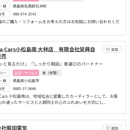
徳島県名西郡石井町
・駅
088-674-2543
番号
器のご購入・リフォームをお考えの方はお気軽にお問い合わせくだ
da Cars小松島南 大林店 有限会社栄興自
追加
販売
ッと見るだけ」「しっかり相談」車選びのパートナー
リー
生活・サービス
車（修理）
徳島県小松島市
・駅
0885-37-0666
番号
a Cars 小松島南は、地域社会に密着したカーディラーとして、お客
心の通ったサービスと人間同士の心のふれあいを大切にし...
会社堀田電気
追加