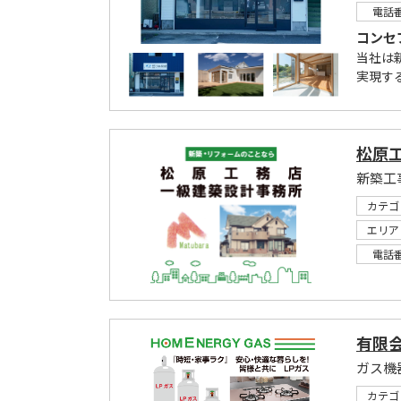
電話
コンセ
当社は
実現す
松原
新築工
カテゴ
エリア
電話
有限
カテゴ