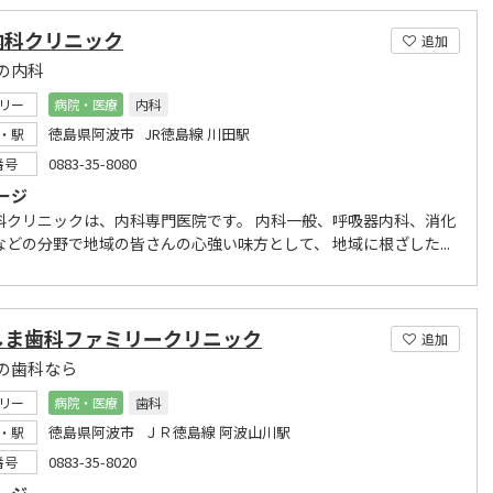
内科クリニック
追加
の内科
リー
病院・医療
内科
徳島県阿波市 JR徳島線 川田駅
・駅
0883-35-8080
番号
ージ
科クリニックは、内科専門医院です。 内科一般、呼吸器内科、消化
などの分野で地域の皆さんの心強い味方として、 地域に根ざした...
しま歯科ファミリークリニック
追加
の歯科なら
リー
病院・医療
歯科
徳島県阿波市 ＪＲ徳島線 阿波山川駅
・駅
0883-35-8020
番号