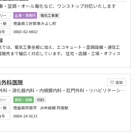
事・空調・オール電化など、ワンストップ対応いたします
リー
企業・事務所
電気工事業
徳島県三好郡東みよし町
・駅
0883-82-6602
番号
容
気では、電気工事全般に加え、エコキュート・空調設備・通信工
電販売まで幅広く対応しています。 住宅・店舗・工場・オフィス
科外科医院
追加
内科・外科・消化器内科・内視鏡内科・肛門外科・リハビリテーション科
リー
病院・医療
内科
徳島県阿南市 JR牟岐線 阿南駅
・駅
0884-24-9133
番号