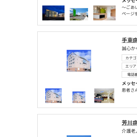
メッセ
～ごあ
ページ
手束
誠心か
カテゴ
エリア
電話
メッセ
患者さ
芳川