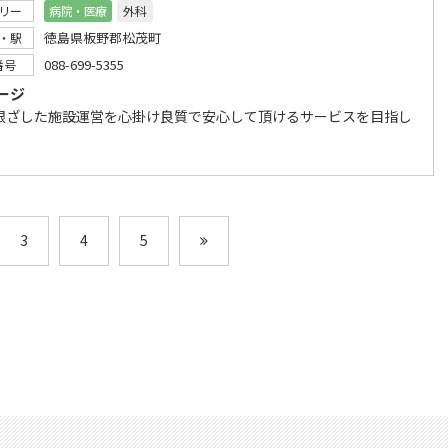
リー
病院・医療
外科
徳島県板野郡松茂町
・駅
088-699-5355
番号
ージ
根ざした施設運営を心掛け良質で安心して頂けるサービスを目指し
3
4
5