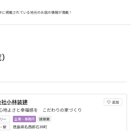
タに掲載されている
地元のお店の情報が満載！
覧）
会社小林装建
追加
心地よさと幸福感を こだわりの家づくり
リー
企業・事務所
建築業
徳島県名西郡石井町
・駅