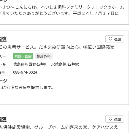
ージ
いさつ～ こんにちは。 へいしま歯科ファミリークリニックのホーム
を見ていただきありがとうございます。 平成２４年７月１７日に...
病院
追加
らの患者サービス。たゆまぬ研鑚向上心。幅広い国際感覚
リー
病院・医療
整形外科
徳島県名西郡石井町 JR徳島線 石井駅
・駅
088-674-0024
番号
ージ
んに公正な医療を提供します。
病院
追加
介護老人保健施設縁樹、グループホーム向喜来の家、ケアハウスえんじゅ、グループホームえんじゅ