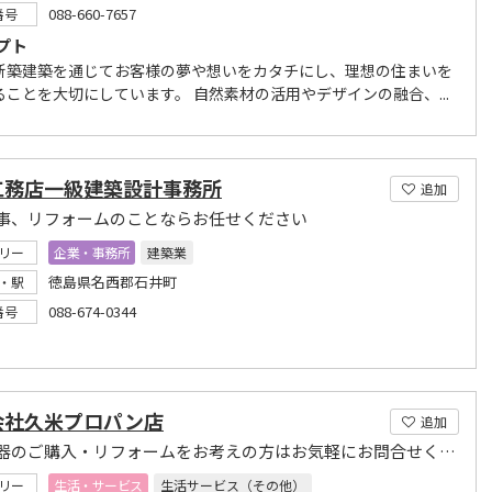
088-660-7657
番号
プト
新築建築を通じてお客様の夢や想いをカタチにし、理想の住まいを
ることを大切にしています。 自然素材の活用やデザインの融合、...
工務店一級建築設計事務所
追加
事、リフォームのことならお任せください
リー
企業・事務所
建築業
徳島県名西郡石井町
・駅
088-674-0344
番号
会社久米プロパン店
追加
ガス機器のご購入・リフォームをお考えの方はお気軽にお問合せください
リー
生活・サービス
生活サービス（その他）