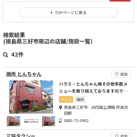
TOPページに戻る
検索結果
(徳島県三好市周辺の店舗/施設一覧）
42件
焼肉 とんちゃん
追加
ハラミ・とんちゃん焼その他多数メ
ニューを取り揃えておりますので、
お気軽にお越しください。
グルメ
焼肉
徳島県三好市 JR四国土讃線 阿波池
田駅
0883-72-0962
三協タクシー
追加