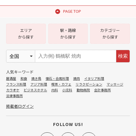
PAGE TOP
エリア
駅・路線
カテゴリー
から探す
から探す
から探す
検索
人気キーワード
居酒屋
和食
焼き鳥
懐石・会席料理
焼肉
イタリア料理
フランス料理
アジア料理
喫茶・カフェ
リラクゼーション
マッサージ
カラオケ
ビジネスホテル
内科
小児科
動物病院
会計事務所
法律事務所
掲載者ログイン
FOLLOW US!