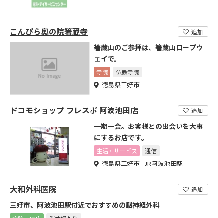
こんぴら奥の院箸蔵寺
追加
箸蔵山のご参拝は、箸蔵山ロープウ
ェイで。
寺院
仏教寺院
徳島県三好市
ドコモショップ フレスポ 阿波池田店
追加
一期一会。お客様との出会いを大事
にするお店です。
生活・サービス
通信
徳島県三好市 JR阿波池田駅
大和外科医院
追加
三好市、阿波池田駅付近でおすすめの脳神経外科