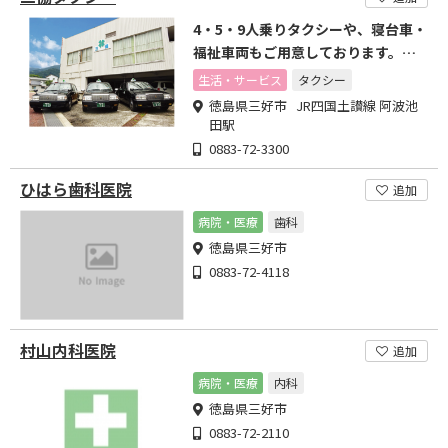
4・5・9人乗りタクシーや、寝台車・
福祉車両もご用意しております。お
気軽にご利用ください。
生活・サービス
タクシー
徳島県三好市 JR四国土讃線 阿波池
田駅
0883-72-3300
ひはら歯科医院
追加
病院・医療
歯科
徳島県三好市
0883-72-4118
村山内科医院
追加
病院・医療
内科
徳島県三好市
0883-72-2110