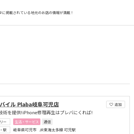
タに掲載されている
地元のお店の情報が満載！
）
モバイル Plaba岐阜可児店
追加
技術を提供!iPhone修理再生はプレバにくれば!
リー
生活・サービス
通信
岐阜県可児市 JR東海太多線 可児駅
・駅