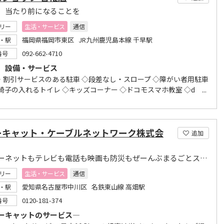
、当たり前になることを
リー
生活・サービス
通信
福岡県福岡市東区 JR九州鹿児島本線 千早駅
・駅
092-662-4710
番号
 設備・サービス
・割引サービスのある駐車 ◇段差なし・スロープ ◇障がい者用駐車
椅子の入れるトイレ ◇キッズコーナー ◇ドコモスマホ教室 ◇d ...
ーキャット・ケーブルネットワーク株式会
追加
インターネットもテレビも電話も映画も防災もぜーんぶまるごとスターキャット！
リー
生活・サービス
通信
愛知県名古屋市中川区 名鉄東山線 高畑駅
・駅
0120-181-374
番号
ーキャットのサービス―