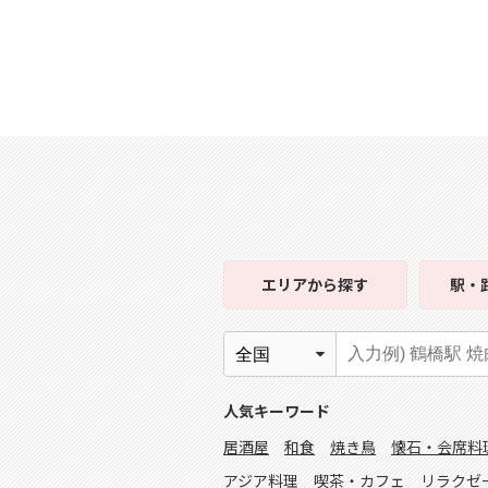
エリア
から探す
駅・
人気キーワード
居酒屋
和食
焼き鳥
懐石・会席料
アジア料理
喫茶・カフェ
リラクゼ