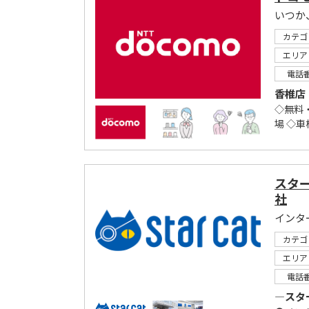
いつか
カテゴ
エリア
電話
香椎店
◇無料
場 ◇車
スタ
社
カテゴ
エリア
電話
―スタ