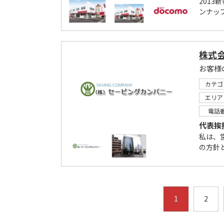
201
ンナッ
株式
カテゴ
エリア
電話
代表挨
私は、
の方針
1
2