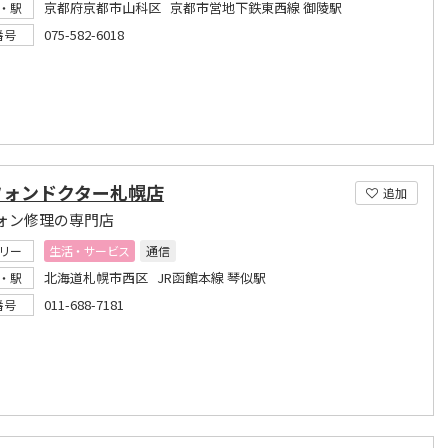
京都府京都市山科区 京都市営地下鉄東西線 御陵駅
・駅
075-582-6018
番号
フォンドクター札幌店
追加
ォン修理の専門店
リー
生活・サービス
通信
北海道札幌市西区 JR函館本線 琴似駅
・駅
011-688-7181
番号