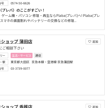
0574-50-6626
番号
ba（プレバ）のここがすごい！
ゲーム機・パソコン 修理・再生ならPlaba(プレバ)へ! Plaba(プレ
 スマホの画面割れやバッテリーの交換などの修理...
モショップ 蒲田店
追加
にご相談下さい
リー
生活・サービス
通信
東京都大田区 京急本線・空港線 京急蒲田駅
・駅
03-3739-0077
番号
モショップ 香椎店
追加