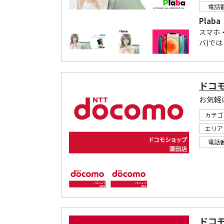
電話
Pla
スマホ・
バ)では
ドコ
お気軽
カテゴ
エリア
電話
ドコ