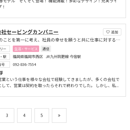
3新春モデル ぞくぞく登場！ 機能満載！多彩なデザイン！充実ライ
プ！
会社セービングカンパニー
追加
お客様のことを第一に考え、社員の幸せを願うと共に仕事に対する心粋を示す
リー
生活・サービス
通信
福岡県福岡市西区 JR九州筑肥線 今宿駅
・駅
092-836-7554
番号
拶
営業という仕事を様々な会社で経験してきましたが、多くの会社で
として、営業は契約を取ったらそれで終わりでした。 しかし、私...
3
4
5