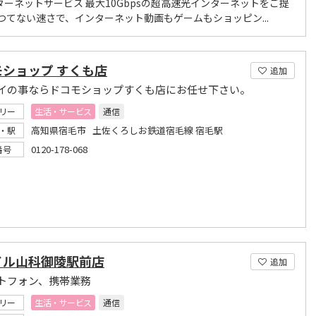
ターネットサービス 最大10Gbpsの超高速光インターネットをご提
かつてない速さで、インターネット動画もゲームもショッピン...
モショップ すくも店
追加
イの事ならドコモショップすくも店にお任せ下さい。
リー
生活・サービス
通信
高知県宿毛市 土佐くろしお鉄道宿毛線 宿毛駅
・駅
0120-178-068
番号
イル山科御陵駅前店
追加
トフォン、携帯業務
リー
生活・サービス
通信