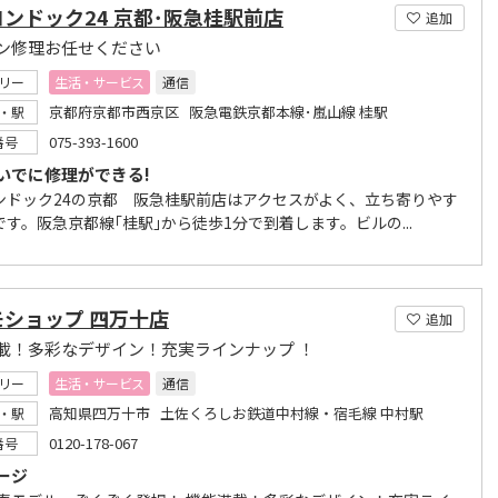
ンドック24 京都･阪急桂駅前店
追加
ン修理お任せください
リー
生活・サービス
通信
京都府京都市西京区 阪急電鉄京都本線･嵐山線 桂駅
・駅
075-393-1600
番号
いでに修理ができる!
ンドック24の京都 阪急桂駅前店はアクセスがよく、立ち寄りやす
す。阪急京都線｢桂駅｣から徒歩1分で到着します。ビルの...
モショップ 四万十店
追加
載！多彩なデザイン！充実ラインナップ ！
リー
生活・サービス
通信
高知県四万十市 土佐くろしお鉄道中村線・宿毛線 中村駅
・駅
0120-178-067
番号
ージ