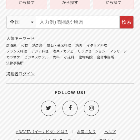
から探す
から探す
から探す
検索
人気キーワード
居酒屋
和食
焼き鳥
懐石・会席料理
焼肉
イタリア料理
フランス料理
アジア料理
喫茶・カフェ
リラクゼーション
マッサージ
カラオケ
ビジネスホテル
内科
小児科
動物病院
会計事務所
法律事務所
掲載者ログイン
FOLLOW US!
e-NAVITA（イーナビタ）とは？
お気に入り
ヘルプ