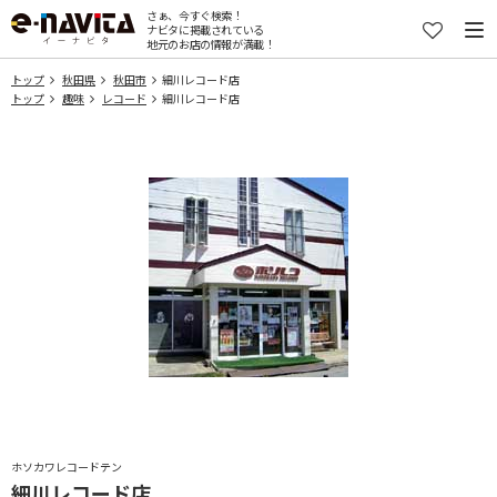
さぁ、今すぐ検索！
ナビタに掲載されている
地元のお店の情報が満載！
トップ
秋田県
秋田市
細川レコード店
トップ
趣味
レコード
細川レコード店
ホソカワレコードテン
細川レコード店