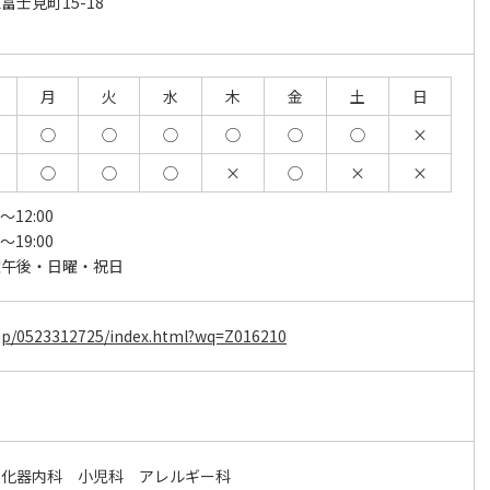
士見町15-18
月
火
水
木
金
土
日
◯
◯
◯
◯
◯
◯
×
◯
◯
◯
×
◯
×
×
0～12:00
0～19:00
曜午後・日曜・祝日
ne.jp/0523312725/index.html?wq=Z016210
消化器内科 小児科 アレルギー科