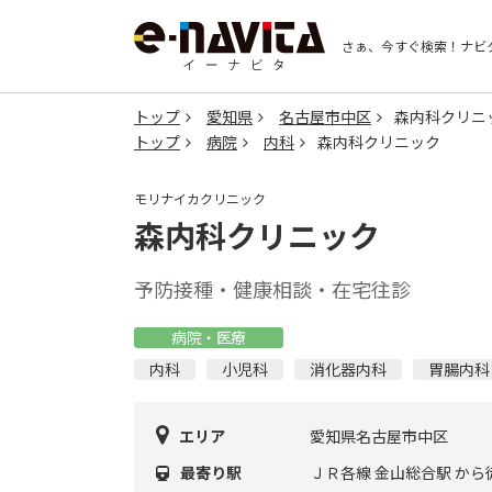
さぁ、今すぐ検索！
ナビ
トップ
愛知県
名古屋市中区
森内科クリニ
トップ
病院
内科
森内科クリニック
モリナイカクリニック
森内科クリニック
予防接種・健康相談・在宅往診
病院・医療
内科
小児科
消化器内科
胃腸内科
エリア
愛知県名古屋市中区
最寄り駅
ＪＲ各線 金山総合駅 から