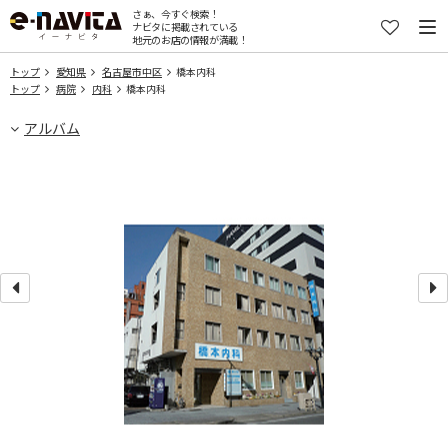
さぁ、今すぐ検索！
ナビタに掲載されている
地元のお店の情報が満載！
トップ
愛知県
名古屋市中区
橋本内科
トップ
病院
内科
橋本内科
アルバム