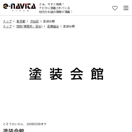
さぁ、今すぐ検索！
ナビタに掲載されている
地元のお店の情報が満載！
トップ
東京都
渋谷区
塗装会館
トップ
団体(事務所・協会)
各種組合
塗装会館
とそうかいかん 20080508オチ
塗装会館