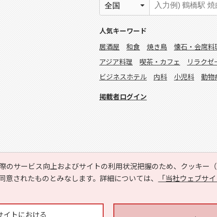
人気キーワード
居酒屋
和食
焼き鳥
懐石・会席料
アジア料理
喫茶・カフェ
リラクゼ
ビジネスホテル
内科
小児科
動物
掲載者ログイン
際のサービス向上およびサイトの利用状況把握のため、クッキー（C
同意されたものとみなします。詳細については、
「当社ウェブサイ
Copyright © HYOJITO.Co.,Ltd. All Rights Reserved.
サイトにおける