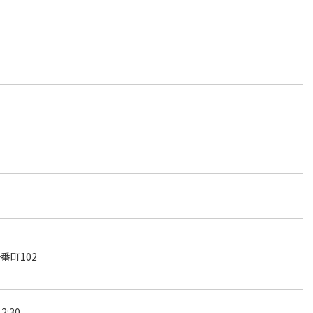
番町102
2:30