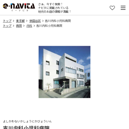
さぁ、今すぐ検索！
ナビタに掲載されている
地元のお店の情報が満載！
トップ
東京都
世田谷区
吉川内科小児科病院
トップ
病院
内科
吉川内科小児科病院
よしかわないかしょうにかびょういん
吉川内科小児科病院