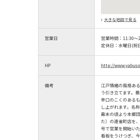
大きな地図で見る
営業日
営業時間：
11:30～2
定休日：
水曜日(祝
HP
http://www.yabuso
備考
江戸情緒の風格あ
う引き立てます。
辛口のこくのある
し上がれます。名
幕末の頃より本郷
た）の連雀町店を、
号で営業を開始い
看板をうけつぎ、