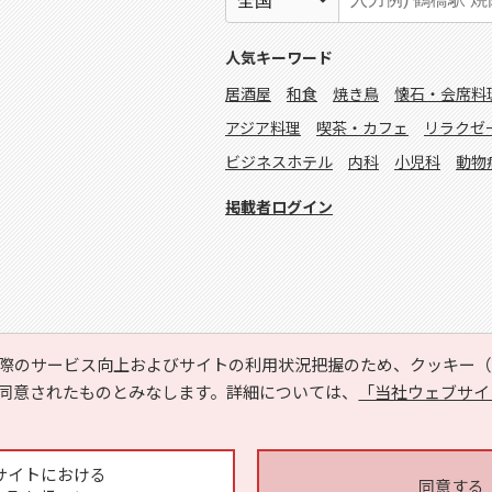
人気キーワード
居酒屋
和食
焼き鳥
懐石・会席料
アジア料理
喫茶・カフェ
リラクゼ
ビジネスホテル
内科
小児科
動物
掲載者ログイン
際のサービス向上およびサイトの利用状況把握のため、クッキー（C
同意されたものとみなします。詳細については、
「当社ウェブサイ
Copyright © HYOJITO.Co.,Ltd. All Rights Reserved.
サイトにおける
同意する