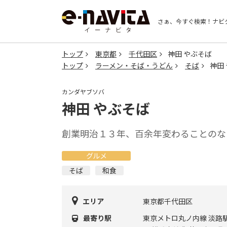
さぁ、今すぐ検索！
ナビ
トップ
東京都
千代田区
神田 やぶそば
トップ
ラーメン・そば・うどん
そば
神田
カンダヤブソバ
神田 やぶそば
創業明治１３年、百余年変わることのな
グルメ
そば
和食
エリア
東京都千代田区
最寄り駅
東京メトロ丸ノ内線 淡路駅