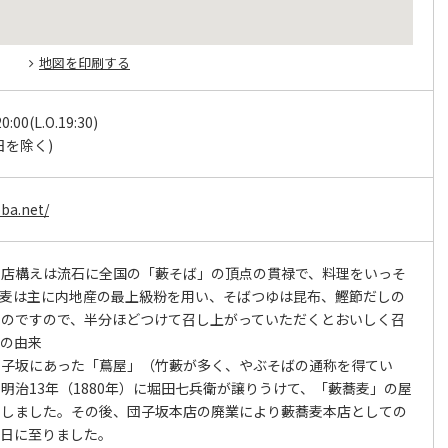
地図を印刷する
0:00(L.O.19:30)
日を除く)
ba.net/
る店構えは流石に全国の「藪そば」の頂点の貫禄で、料理をいっそ
蕎麦は主に内地産の最上級粉を用い、そばつゆは昆布、鰹節だしの
ものですので、半分ほどつけて召し上がっていただくとおいしく召
称の由来
団子坂にあった「蔦屋」（竹藪が多く、やぶそばの通称を得てい
明治13年（1880年）に堀田七兵衛が譲りうけて、「藪蕎麦」の屋
たしました。その後、団子坂本店の廃業により藪蕎麦本店としての
今日に至りました。