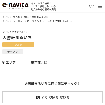
さぁ、今すぐ検索！
ナビタに掲載されている
地元のお店の情報が満載！
トップ
東京都
北区
大勝軒まるいち
トップ
ラーメン・そば・うどん
ラーメン
大勝軒まるいち
タイショウケンマルイチ
大勝軒まるいち
グルメ
ラーメン
エリア
東京都北区
大勝軒まるいちに行く前にチェック！
03-3966-6336