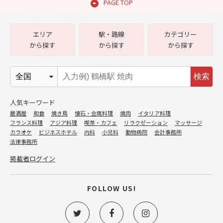
PAGE TOP
エリア
駅・路線
カテゴリー
から探す
から探す
から探す
検索
人気キーワード
居酒屋
和食
焼き鳥
懐石・会席料理
焼肉
イタリア料理
フランス料理
アジア料理
喫茶・カフェ
リラクゼーション
マッサージ
カラオケ
ビジネスホテル
内科
小児科
動物病院
会計事務所
法律事務所
掲載者ログイン
FOLLOW US!