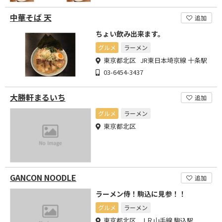
中華そば 天
追加
ちょい飲み出来ます。
グルメ
ラーメン
東京都北区 JR東日本埼京線 十条駅
03-6454-3437
大勝軒まるいち
追加
グルメ
ラーメン
東京都北区
GANCON NOODLE
追加
ラーメン侍！駒込に見参！！
グルメ
ラーメン
東京都北区 ＪＲ山手線 駒込駅