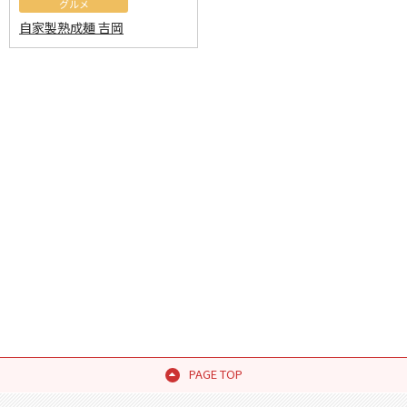
グルメ
自家製熟成麺 吉岡
PAGE TOP