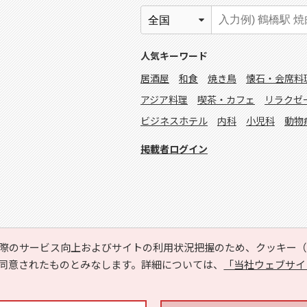
人気キーワード
居酒屋
和食
焼き鳥
懐石・会席料
アジア料理
喫茶・カフェ
リラクゼ
ビジネスホテル
内科
小児科
動物
掲載者ログイン
際のサービス向上およびサイトの利用状況把握のため、クッキー（C
同意されたものとみなします。詳細については、
「当社ウェブサイ
Copyright © HYOJITO.Co.,Ltd. All Rights Reserved.