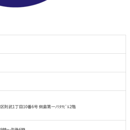
武1丁目10番6号 側島第一ﾉﾘﾀｹﾋﾞﾙ2階
9時～午後6時