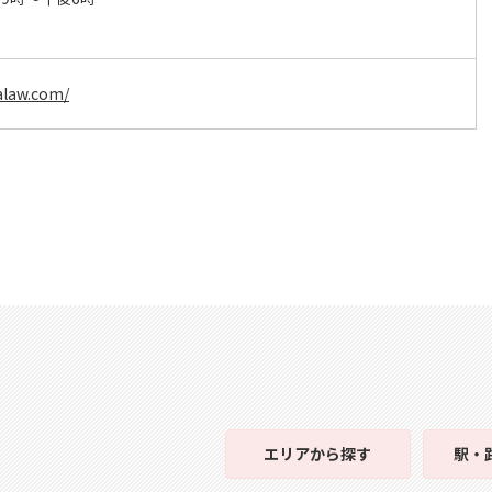
日
alaw.com/
エリア
から探す
駅・