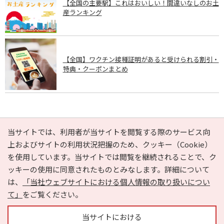
【全国の主要駅】これはおいしい！間違いなしのお土
産ランキング
【全国】ワクチン接種証明があると受けられる割引・
特典・クーポンまとめ
PAGE TOP
当サイトでは、利用者が当サイトを閲覧する際のサービス向
上およびサイトの利用状況把握のため、クッキー（Cookie）
を使用しています。当サイトでは閲覧を継続されることで、ク
e-NAVITA（イーナビタ）とは？
お気に入り
ヘルプ
ッキーの使用に同意されたものとみなします。詳細について
利用規約
個人情報の取り扱いについて
運営会社
は、
「当社ウェブサイトにおける個人情報の取り扱いについ
サイトマップ
広告掲載に関するお問い合わせ
て」
をご覧ください。
サイトの内容に関するお問い合わせ
当サイトにおける