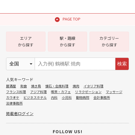
PAGE TOP
エリア
駅・路線
カテゴリー
から探す
から探す
から探す
検索
人気キーワード
居酒屋
和食
焼き鳥
懐石・会席料理
焼肉
イタリア料理
フランス料理
アジア料理
喫茶・カフェ
リラクゼーション
マッサージ
カラオケ
ビジネスホテル
内科
小児科
動物病院
会計事務所
法律事務所
掲載者ログイン
FOLLOW US!