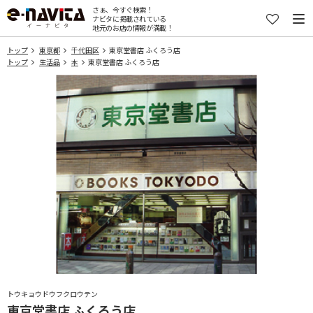
さぁ、今すぐ検索！
ナビタに掲載されている
地元のお店の情報が満載！
トップ
東京都
千代田区
東京堂書店 ふくろう店
トップ
生活品
本
東京堂書店 ふくろう店
トウキョウドウフクロウテン
東京堂書店 ふくろう店