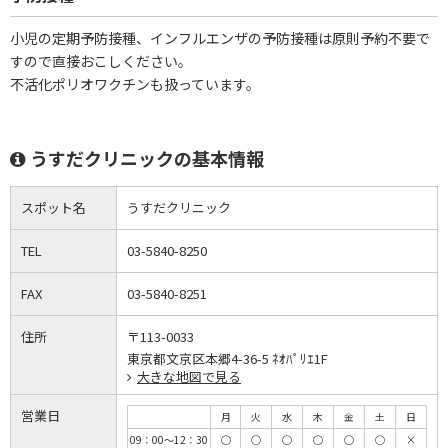
小児の定期予防接種、インフルエンザの予防接種は原則予約不要で
すので直接おこしください。
不活化ポリオワクチンも扱っています。
うすだクリニックの基本情報
スポット名
うすだクリニック
TEL
03-5840-8250
FAX
03-5840-8251
住所
〒113-0033
東京都文京区本郷4-36-5 ﾈｵﾊﾟﾘｴ1F
大きな地図で見る
営業日
月
火
水
木
金
土
日
09：00～12：30
◯
◯
◯
◯
◯
◯
×