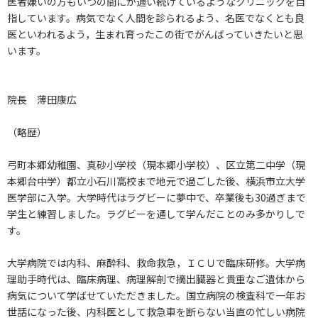
医者嫌いの方もいつの間にか通い続けているようなクリニックを目
指しています。病気でなく人間を診られるよう、名医でなくとも良
医といわれるよう，生まれ育ったこの街でがんばっていきたいと思
います。
院長 薄田康広
（略歴）
弓町本郷幼稚園、真砂小学校（現本郷小学校）、区立第二中学（現
本郷台中学）都立小石川高校まで地元で過ごした後、横浜市立大学
医学部に入学。大学時代はラグビーに夢中で、卒業後も30過ぎまで
学生と練習しました。ラグビーを通して学んだことのみ多かりしで
す。
大学病院では内科、麻酔科、救命救急，ＩＣＵで臨床研修。大学病
理助手時代は、臨床病理、病理解剖で摘出臓器と貴重なご遺体から
病気について学ばせていただきました。国立病院の検査科で一年お
世話になった後、内科医として救急車を断らない当直の忙しい病院