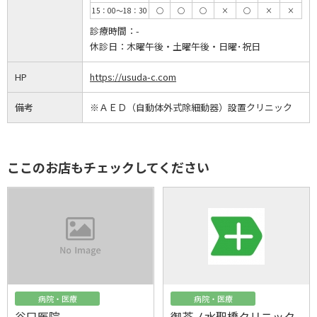
15：00～18：30
◯
◯
◯
×
◯
×
×
診療時間：
-
休診日：
木曜午後・土曜午後・日曜･祝日
HP
https://usuda-c.com
備考
※ＡＥＤ（自動体外式除細動器）設置クリニック
ここのお店もチェックしてください
病院・医療
病院・医療
谷口医院
御茶ノ水聖橋クリニック