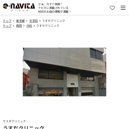
さぁ、今すぐ検索！
ナビタに掲載されている
地元のお店の情報が満載！
トップ
東京都
文京区
うすだクリニック
トップ
病院
内科
うすだクリニック
ウスダクリニック
うすだクリニック