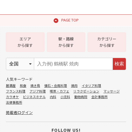
PAGE TOP
エリア
駅・路線
カテゴリー
から探す
から探す
から探す
検索
人気キーワード
居酒屋
和食
焼き鳥
懐石・会席料理
焼肉
イタリア料理
フランス料理
アジア料理
喫茶・カフェ
リラクゼーション
マッサージ
カラオケ
ビジネスホテル
内科
小児科
動物病院
会計事務所
法律事務所
掲載者ログイン
FOLLOW US!