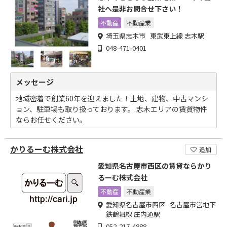
社へ是非お問合せ下さい！
不動産
不動産業
埼玉県志木市 東武東上線 志木駅
048-471-0401
メッセージ
地域密着で創業60年を迎えました！土地、建物、中古マンシ
ョン、駐車場も取り扱っております。 志木エリアの賃貸物件
ならお任せください。
かりるーむ株式会社
追加
愛知県名古屋市西区の賃貸ならかり
るーむ株式会社
不動産
不動産業
愛知県名古屋市西区 名古屋市営地下
鉄鶴舞線 庄内通駅
052-217-4888