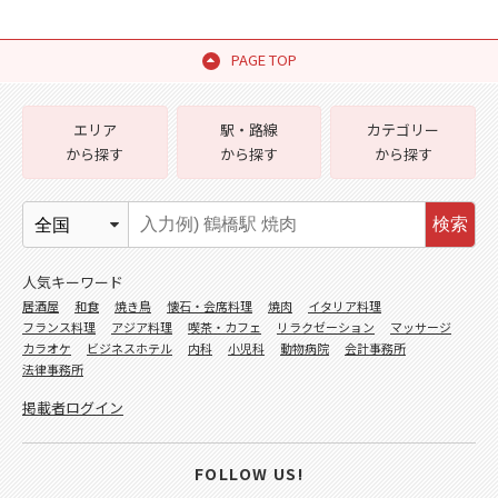
PAGE TOP
エリア
駅・路線
カテゴリー
から探す
から探す
から探す
検索
人気キーワード
居酒屋
和食
焼き鳥
懐石・会席料理
焼肉
イタリア料理
フランス料理
アジア料理
喫茶・カフェ
リラクゼーション
マッサージ
カラオケ
ビジネスホテル
内科
小児科
動物病院
会計事務所
法律事務所
掲載者ログイン
FOLLOW US!