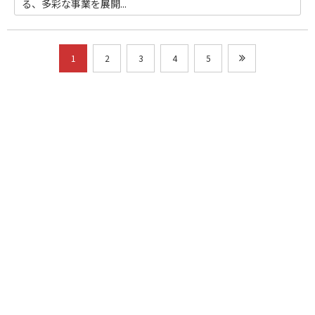
る、多彩な事業を展開...
1
2
3
4
5