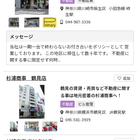
不動産
不動産業
神奈川県川崎市麻生区 小田急線 柿
生駅
044-987-3336
メッセージ
当社は一期一会で終わらないお付き合いをポリシーとして 営
業しております。 この地区に移住して数十年です。 不動産に
関する事に限定せず何時...
杉浦商事 鶴見店
追加
鶴見の賃貸・売買など不動産に関す
る事は地元密着の杉浦商事へ！
不動産
ビル管理
神奈川県横浜市鶴見区 JR鶴見駅
045-581-3939