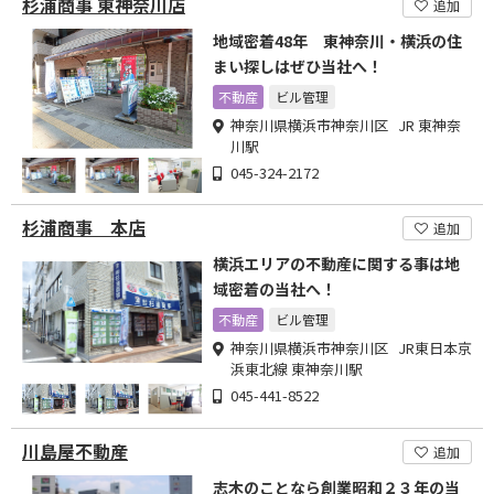
杉浦商事 東神奈川店
追加
地域密着48年 東神奈川・横浜の住
まい探しはぜひ当社へ！
不動産
ビル管理
神奈川県横浜市神奈川区 JR 東神奈
川駅
045-324-2172
杉浦商事 本店
追加
横浜エリアの不動産に関する事は地
域密着の当社へ！
不動産
ビル管理
神奈川県横浜市神奈川区 JR東日本京
浜東北線 東神奈川駅
045-441-8522
川島屋不動産
追加
志木のことなら創業昭和２３年の当