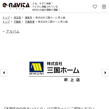
さぁ、今すぐ検索！
ナビタに掲載されている
地元のお店の情報が満載！
トップ
埼玉県
鴻巣市
株式会社三国ホーム 吹上店
トップ
不動産
不動産業
株式会社三国ホーム 吹上店
アルバム
『本物志向の住まいづくり』は三国ホームにご相談ください。