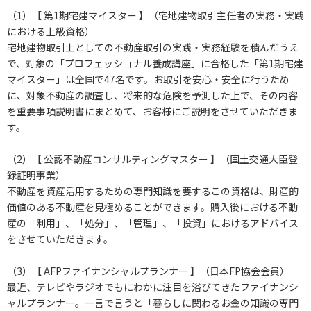
（1）【 第1期宅建マイスター 】（宅地建物取引主任者の実務・実践
における上級資格）
宅地建物取引士としての不動産取引の実践・実務経験を積んだうえ
で、対象の「プロフェッショナル養成講座」に合格した「第1期宅建
マイスター」は全国で47名です。お取引を安心・安全に行うため
に、対象不動産の調査し、将来的な危険を予測した上で、その内容
を重要事項説明書にまとめて、お客様にご説明をさせていただきま
す。
（2）【 公認不動産コンサルティングマスター 】（国土交通大臣登
録証明事業）
不動産を資産活用するための専門知識を要するこの資格は、財産的
価値のある不動産を見極めることができます。購入後における不動
産の「利用」、「処分」、「管理」、「投資」におけるアドバイス
をさせていただきます。
（3）【 AFPファイナンシャルプランナー 】（日本FP協会会員）
最近、テレビやラジオでもにわかに注目を浴びてきたファイナンシ
ャルプランナー。一言で言うと「暮らしに関わるお金の知識の専門