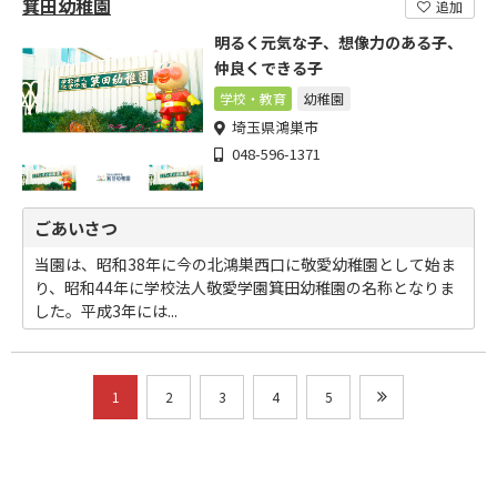
箕田幼稚園
追加
明るく元気な子、想像力のある子、
仲良くできる子
学校・教育
幼稚園
埼玉県鴻巣市
048-596-1371
ごあいさつ
当園は、昭和38年に今の北鴻巣西口に敬愛幼稚園として始ま
り、昭和44年に学校法人敬愛学園箕田幼稚園の名称となりま
した。平成3年には...
1
2
3
4
5