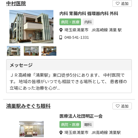
中村医院
追加
内科 胃腸内科 循環器内科 外科
病院・医療
内科
埼玉県鴻巣市 JR高崎線 鴻巣 駅
048-541-1331
メッセージ
ＪＲ高崎線「鴻巣駅」東口徒歩5分にあります、 中村医院で
す。 地域の皆様がいつでも相談できる場所として、 患者様の
立場にあった治療を心が...
鴻巣駅みぞぐち眼科
追加
医療法人社団明正一会
病院・医療
眼科
埼玉県鴻巣市 JR高崎線 鴻巣駅