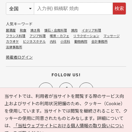
検索
人気キーワード
居酒屋
和食
焼き鳥
懐石・会席料理
焼肉
イタリア料理
フランス料理
アジア料理
喫茶・カフェ
リラクゼーション
マッサージ
カラオケ
ビジネスホテル
内科
小児科
動物病院
会計事務所
法律事務所
掲載者ログイン
FOLLOW US!
当サイトでは、利用者が当サイトを閲覧する際のサービス向
上およびサイトの利用状況把握のため、クッキー（Cookie）
を使用しています。当サイトでは閲覧を継続されることで、ク
e-NAVITA（イーナビタ）とは？
お気に入り
ヘルプ
ッキーの使用に同意されたものとみなします。詳細について
利用規約
個人情報の取り扱いについて
運営会社
は、
「当社ウェブサイトにおける個人情報の取り扱いについ
サイトマップ
広告掲載に関するお問い合わせ