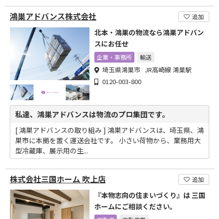
鴻巣アドバンス株式会社
追加
北本・鴻巣の物流なら鴻巣アドバン
スにお任せ
企業・事務所
輸送
埼玉県鴻巣市 JR高崎線 鴻巣駅
0120-003-800
私達、鴻巣アドバンスは物流のプロ集団です。
[ 鴻巣アドバンスの取り組み ] 鴻巣アドバンスは、埼玉県、鴻
巣市に本拠を置く運送会社です。 小さい荷物から、業務用大
型冷蔵庫、展示用の生...
株式会社三国ホーム 吹上店
追加
『本物志向の住まいづくり』は 三国
ホームにご相談ください。