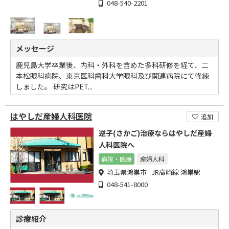
048-540-2201
メッセージ
鹿児島大学卒業後、内科・外科を含めた多科研修を経て、二
本松眼科病院、東京医科歯科大学眼科及び関連病院にて修練
しました。 研究はPET...
はやしだ産婦人科医院
追加
逆子(さかご)治療ならはやしだ産婦
人科医院へ
病院・医療
産婦人科
埼玉県鴻巣市 JR高崎線 鴻巣駅
048-541-8000
診療紹介