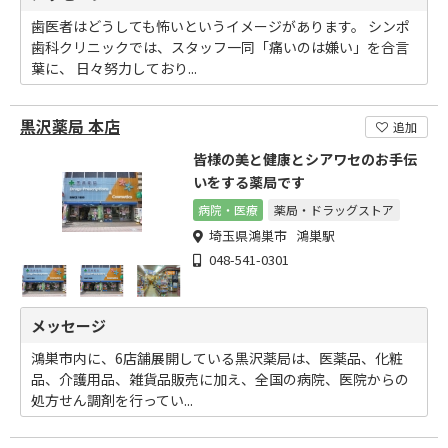
歯医者はどうしても怖いというイメージがあります。 シンポ
歯科クリニックでは、スタッフ一同「痛いのは嫌い」を合言
葉に、 日々努力しており...
黒沢薬局 本店
追加
皆様の美と健康とシアワセのお手伝
いをする薬局です
病院・医療
薬局・ドラッグストア
埼玉県鴻巣市 鴻巣駅
048-541-0301
メッセージ
鴻巣市内に、6店舗展開している黒沢薬局は、医薬品、化粧
品、介護用品、雑貨品販売に加え、全国の病院、医院からの
処方せん調剤を行ってい...