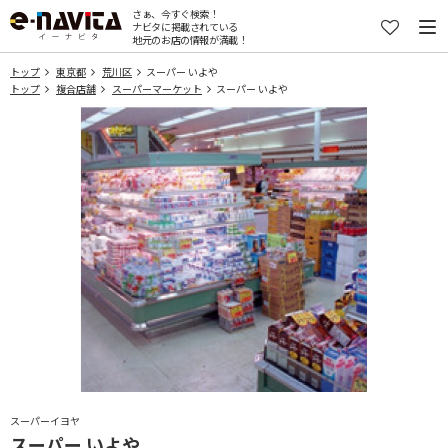
さぁ、今すぐ検索！
ナビタに掲載されている
地元のお店の情報が満載！
トップ
東京都
荒川区
スーパー いよや
トップ
複合店舗
スーパーマーケット
スーパー いよや
スーパーイヨヤ
スーパー いよや