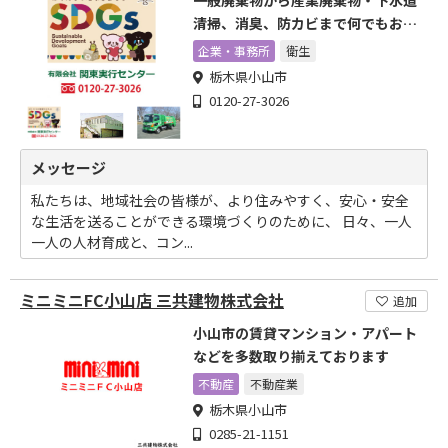
一般廃棄物から産業廃棄物・下水道
清掃、消臭、防カビまで何でもお気
軽にお問合せください。
企業・事務所
衛生
栃木県小山市
0120-27-3026
メッセージ
私たちは、地域社会の皆様が、より住みやすく、安心・安全
な生活を送ることができる環境づくりのために、 日々、一人
一人の人材育成と、コン...
ミニミニFC小山店 三共建物株式会社
追加
小山市の賃貸マンション・アパート
などを多数取り揃えております
不動産
不動産業
栃木県小山市
0285-21-1151