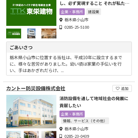
し、必ず実現すること それが私たち
の使命
企業・事務所
建設業
栃木県小山市
0285-25-5100
ごあいさつ
栃木県小山市に位置する当社は、平成10年に設立するまで
に、様々な苦労がありました。幼い頃は家業の手伝いを行
い、手はあかぎれだらけ、...
カントー防災設備株式会社
追加
消防設備を通して地域社会の発展に
貢献したい
企業・事務所
情報、サービス（その他）
栃木県小山市
0285-23-0439