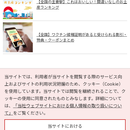
【全国の主要駅】これはおいしい！間違いなしのお土
産ランキング
【全国】ワクチン接種証明があると受けられる割引・
特典・クーポンまとめ
PAGE TOP
当サイトでは、利用者が当サイトを閲覧する際のサービス向
上およびサイトの利用状況把握のため、クッキー（Cookie）
を使用しています。当サイトでは閲覧を継続されることで、ク
e-NAVITA（イーナビタ）とは？
お気に入り
ヘルプ
ッキーの使用に同意されたものとみなします。詳細について
利用規約
個人情報の取り扱いについて
運営会社
は、
「当社ウェブサイトにおける個人情報の取り扱いについ
サイトマップ
広告掲載に関するお問い合わせ
て」
をご覧ください。
サイトの内容に関するお問い合わせ
当サイトにおける