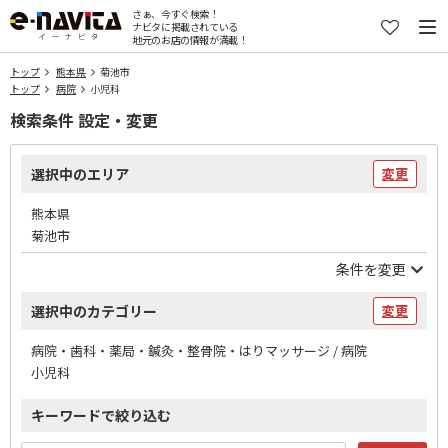
さぁ、今すぐ検索！
ナビタに掲載されている
地元のお店の情報が満載！
トップ
熊本県
菊池市
トップ
病院
小児科
検索条件 設定・変更
選択中のエリア
変更
熊本県
菊池市
条件を変更
選択中のカテゴリー
変更
病院・歯科・薬局・鍼灸・整骨院・はりマッサージ / 病院
小児科
キーワードで絞り込む