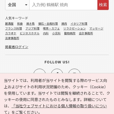
検索
人気キーワード
居酒屋
和食
焼き鳥
懐石・会席料理
焼肉
イタリア料理
フランス料理
アジア料理
喫茶・カフェ
リラクゼーション
マッサージ
カラオケ
ビジネスホテル
内科
小児科
動物病院
会計事務所
法律事務所
掲載者ログイン
FOLLOW US!
当サイトでは、利用者が当サイトを閲覧する際のサービス向
上およびサイトの利用状況把握のため、クッキー（Cookie）
を使用しています。当サイトでは閲覧を継続されることで、ク
e-NAVITA（イーナビタ）とは？
お気に入り
ヘルプ
ッキーの使用に同意されたものとみなします。詳細について
利用規約
個人情報の取り扱いについて
運営会社
は、
「当社ウェブサイトにおける個人情報の取り扱いについ
サイトマップ
広告掲載に関するお問い合わせ
て」
をご覧ください。