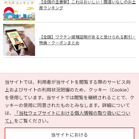
【全国の主要駅】これはおいしい！間違いなしのお土
産ランキング
【全国】ワクチン接種証明があると受けられる割引・
特典・クーポンまとめ
PAGE TOP
当サイトでは、利用者が当サイトを閲覧する際のサービス向
上およびサイトの利用状況把握のため、クッキー（Cookie）
を使用しています。当サイトでは閲覧を継続されることで、ク
e-NAVITA（イーナビタ）とは？
お気に入り
ヘルプ
ッキーの使用に同意されたものとみなします。詳細について
利用規約
個人情報の取り扱いについて
運営会社
は、
「当社ウェブサイトにおける個人情報の取り扱いについ
サイトマップ
広告掲載に関するお問い合わせ
て」
をご覧ください。
サイトの内容に関するお問い合わせ
当サイトにおける