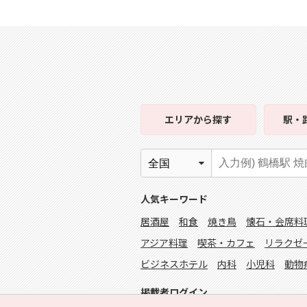
エリア
から探す
駅・
人気キーワード
居酒屋
和食
焼き鳥
懐石・会席料
アジア料理
喫茶・カフェ
リラクゼ
ビジネスホテル
内科
小児科
動物
掲載者ログイン