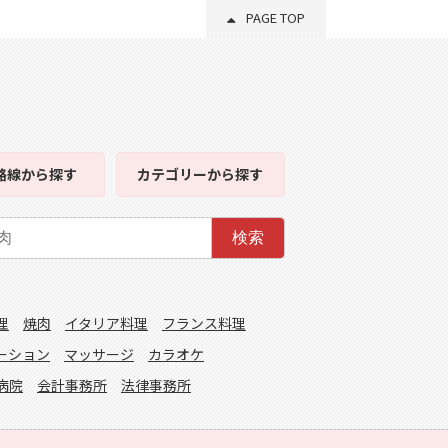
PAGE TOP
路線
から探す
カテゴリー
から探す
検索
理
焼肉
イタリア料理
フランス料理
ーション
マッサージ
カラオケ
病院
会計事務所
法律事務所