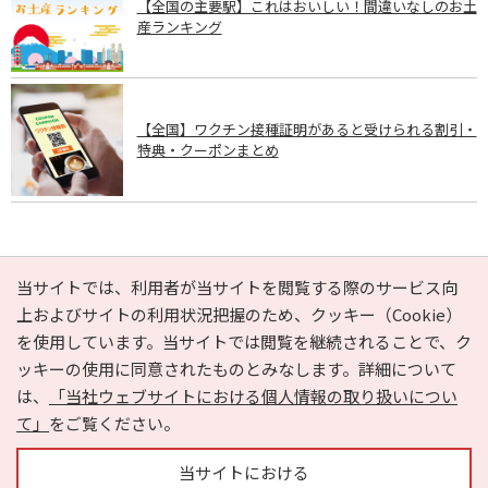
【全国の主要駅】これはおいしい！間違いなしのお土
産ランキング
【全国】ワクチン接種証明があると受けられる割引・
特典・クーポンまとめ
PAGE TOP
当サイトでは、利用者が当サイトを閲覧する際のサービス向
上およびサイトの利用状況把握のため、クッキー（Cookie）
を使用しています。当サイトでは閲覧を継続されることで、ク
e-NAVITA（イーナビタ）とは？
お気に入り
ヘルプ
ッキーの使用に同意されたものとみなします。詳細について
利用規約
個人情報の取り扱いについて
運営会社
は、
「当社ウェブサイトにおける個人情報の取り扱いについ
サイトマップ
広告掲載に関するお問い合わせ
て」
をご覧ください。
サイトの内容に関するお問い合わせ
当サイトにおける