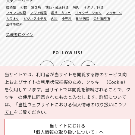
人気キーワード
居酒屋
和食
焼き鳥
懐石・会席料理
焼肉
イタリア料理
フランス料理
アジア料理
喫茶・カフェ
リラクゼーション
マッサージ
カラオケ
ビジネスホテル
内科
小児科
動物病院
会計事務所
法律事務所
掲載者ログイン
FOLLOW US!
当サイトでは、利用者が当サイトを閲覧する際のサービス向
上およびサイトの利用状況把握のため、クッキー（Cookie）
を使用しています。当サイトでは閲覧を継続されることで、ク
e-NAVITA（イーナビタ）とは？
お気に入り
ヘルプ
ッキーの使用に同意されたものとみなします。詳細について
利用規約
個人情報の取り扱いについて
運営会社
は、
「当社ウェブサイトにおける個人情報の取り扱いについ
サイトマップ
広告掲載に関するお問い合わせ
て」
をご覧ください。
サイトの内容に関するお問い合わせ
当サイトにおける
「個人情報の取り扱いについて」へ