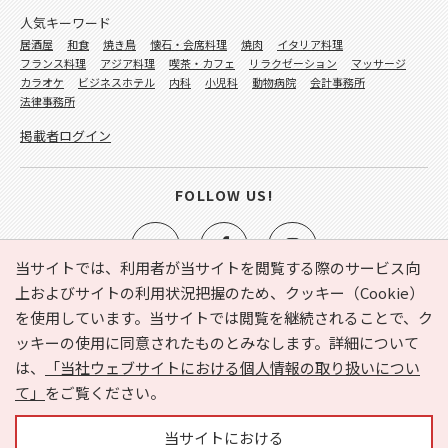
人気キーワード
居酒屋
和食
焼き鳥
懐石・会席料理
焼肉
イタリア料理
フランス料理
アジア料理
喫茶・カフェ
リラクゼーション
マッサージ
カラオケ
ビジネスホテル
内科
小児科
動物病院
会計事務所
法律事務所
掲載者ログイン
FOLLOW US!
当サイトでは、利用者が当サイトを閲覧する際のサービス向
上およびサイトの利用状況把握のため、クッキー（Cookie）
を使用しています。当サイトでは閲覧を継続されることで、ク
e-NAVITA（イーナビタ）とは？
お気に入り
ヘルプ
ッキーの使用に同意されたものとみなします。詳細について
利用規約
個人情報の取り扱いについて
運営会社
は、
「当社ウェブサイトにおける個人情報の取り扱いについ
サイトマップ
広告掲載に関するお問い合わせ
て」
をご覧ください。
サイトの内容に関するお問い合わせ
当サイトにおける