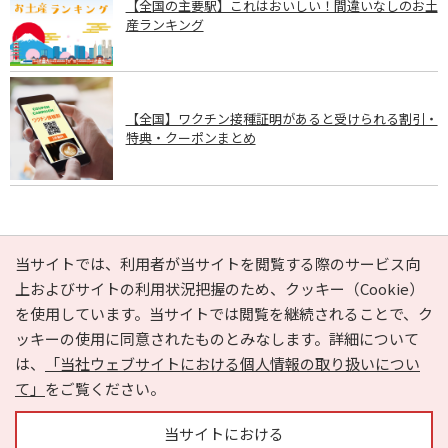
【全国の主要駅】これはおいしい！間違いなしのお土
産ランキング
【全国】ワクチン接種証明があると受けられる割引・
特典・クーポンまとめ
PAGE TOP
当サイトでは、利用者が当サイトを閲覧する際のサービス向
上およびサイトの利用状況把握のため、クッキー（Cookie）
を使用しています。当サイトでは閲覧を継続されることで、ク
e-NAVITA（イーナビタ）とは？
お気に入り
ヘルプ
ッキーの使用に同意されたものとみなします。詳細について
利用規約
個人情報の取り扱いについて
運営会社
は、
「当社ウェブサイトにおける個人情報の取り扱いについ
サイトマップ
広告掲載に関するお問い合わせ
て」
をご覧ください。
サイトの内容に関するお問い合わせ
当サイトにおける