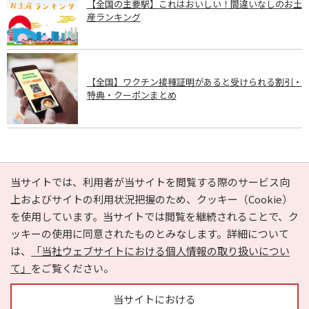
【全国の主要駅】これはおいしい！間違いなしのお土
産ランキング
【全国】ワクチン接種証明があると受けられる割引・
特典・クーポンまとめ
PAGE TOP
当サイトでは、利用者が当サイトを閲覧する際のサービス向
上およびサイトの利用状況把握のため、クッキー（Cookie）
を使用しています。当サイトでは閲覧を継続されることで、ク
e-NAVITA（イーナビタ）とは？
お気に入り
ヘルプ
ッキーの使用に同意されたものとみなします。詳細について
利用規約
個人情報の取り扱いについて
運営会社
は、
「当社ウェブサイトにおける個人情報の取り扱いについ
サイトマップ
広告掲載に関するお問い合わせ
て」
をご覧ください。
サイトの内容に関するお問い合わせ
当サイトにおける